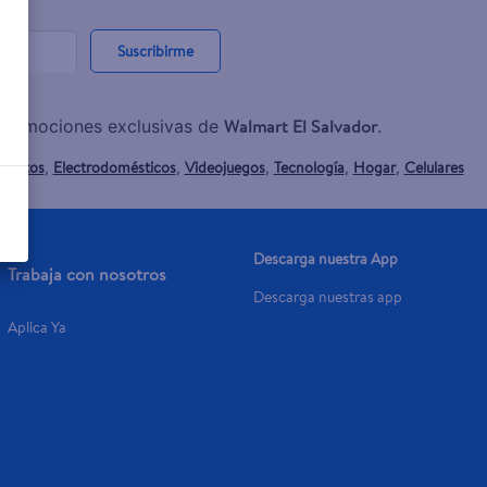
Suscribirme
Walmart El Salvador
y promociones exclusivas de
.
mentos
Electrodomésticos
Videojuegos
Tecnología
Hogar
Celulares
,
,
,
,
,
Descarga nuestra App
Trabaja con nosotros
Descarga nuestras app
Aplica Ya