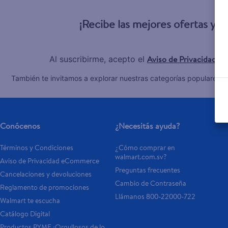
10
.
tv
¡Recibe las mejores ofertas y 
Aviso de Privacidad
Al suscribirme, acepto el
y 
C
También te invitamos a explorar nuestras categorías populares:
Conócenos
¿Necesitás ayuda?
Términos y Condiciones
¿Cómo comprar en 
walmart.com.sv?
Aviso de Privacidad eCommerce 
Preguntas frecuentes
Cancelaciones y devoluciones
Cambio de Contraseña
Reglamento de promociones
Llámanos 800-22000-722
Walmart te escucha
Catálogo Digital
Productos PYME ¡Orgullosos de lo 