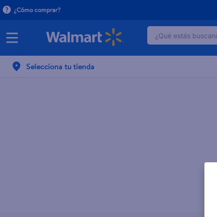
¿Cómo comprar?
¿Qué estás buscand
TÉRMINOS MÁ
Selecciona tu tienda
1
.
dove serum 
2
.
dove uv
3
.
celulares
4
.
huggies
5
.
pantene mas
6
.
hellmanns
7
.
refrigerador
8
.
ventilador
9
.
pampers