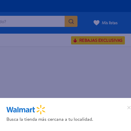
o?
Mis listas
S BUSCADOS
REBAJAS EXCLUSIVAS
corporal
carilla
Busca la tienda más cercana a tu localidad.