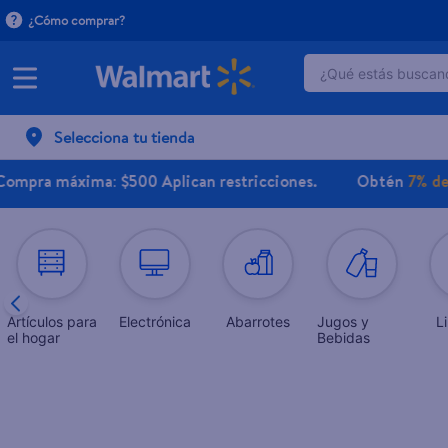
¿Cómo comprar?
¿Qué estás buscand
TÉRMINOS MÁ
Selecciona tu tienda
1
.
dove serum 
2
.
dove uv
áxima: $500 Aplican restricciones.
Obtén
7% de ahorro
3
.
pantene mas
4
.
celulares
5
.
huggies
6
.
hellmanns
Artículos para
Electrónica
Abarrotes
Jugos y
L
el hogar
Bebidas
7
.
refrigerador
8
.
ventilador
9
.
herbal rosa