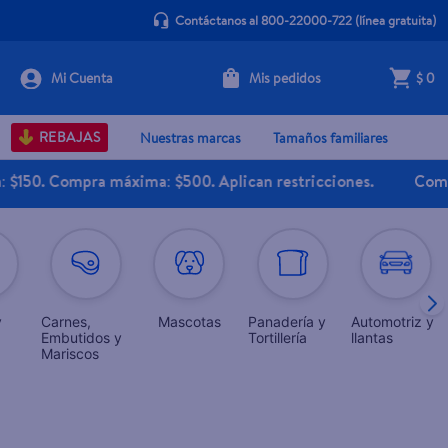
Contáctanos al 800-22000-722
(línea gratuita)
Mis pedidos
$ 0
REBAJAS
Nuestras marcas
Tamaños familiares
ompra máxima: $500. Aplican restricciones.
Compra en lí
y
Carnes,
Mascotas
Panadería y
Automotriz y
Embutidos y
Tortillería
llantas
Mariscos