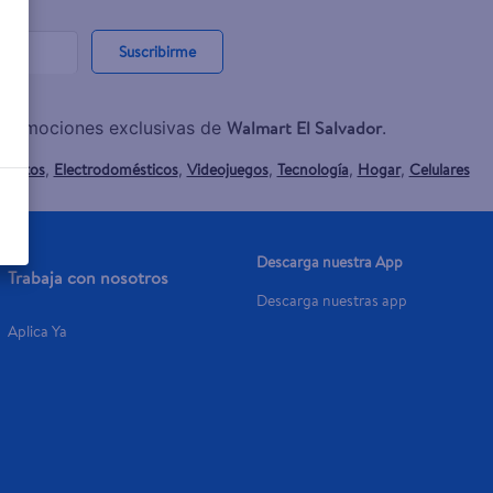
Suscribirme
Walmart El Salvador
y promociones exclusivas de
.
mentos
Electrodomésticos
Videojuegos
Tecnología
Hogar
Celulares
,
,
,
,
,
Descarga nuestra App
Trabaja con nosotros
Descarga nuestras app
Aplica Ya