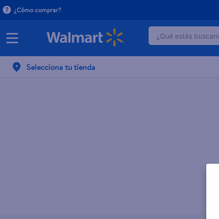
¿Cómo comprar?
¿Qué estás buscand
TÉRMINOS MÁ
Selecciona tu tienda
1
.
dove serum 
2
.
dove uv
3
.
pantene mas
4
.
celulares
5
.
huggies
6
.
hellmanns
7
.
refrigerador
8
.
ventilador
9
.
herbal rosa