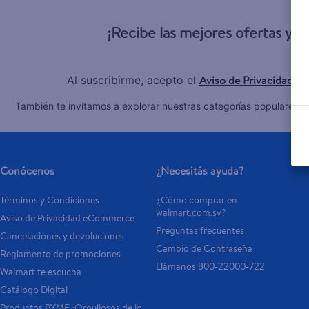
10
.
pampers
¡Recibe las mejores ofertas y 
Aviso de Privacidad
Al suscribirme, acepto el
y 
C
También te invitamos a explorar nuestras categorías populares:
Conócenos
¿Necesitás ayuda?
Términos y Condiciones
¿Cómo comprar en 
walmart.com.sv?
Aviso de Privacidad eCommerce 
Preguntas frecuentes
Cancelaciones y devoluciones
Cambio de Contraseña
Reglamento de promociones
Llámanos 800-22000-722
Walmart te escucha
Catálogo Digital
Productos PYME ¡Orgullosos de lo 