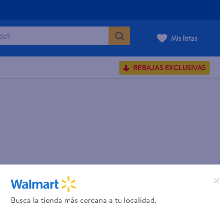
o?
Mis listas
S BUSCADOS
REBAJAS EXCLUSIVAS
corporal
carilla
Busca la tienda más cercana a tu localidad.