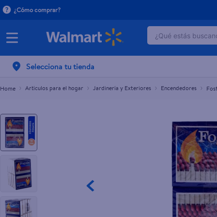
¿Cómo comprar?
¿Qué estás buscand
Fosforos Gallo Fogata De Madera - 10 Unidades
$0.45
TÉRMINOS MÁ
Selecciona tu tienda
1
.
dove serum 
2
.
dove uv
Artículos para el hogar
Jardinería y Exteriores
Encendedores
Fos
3
.
celulares
4
.
pantene mas
5
.
huggies
6
.
hellmanns
7
.
refrigerador
8
.
ventilador
9
.
herbal rosa