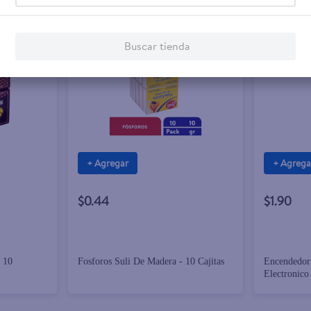
Buscar tienda
+ Agregar
+ Agrega
$0.44
$1.90
 10
Fosforos Suli De Madera - 10 Cajitas
Encendedor
Electronico