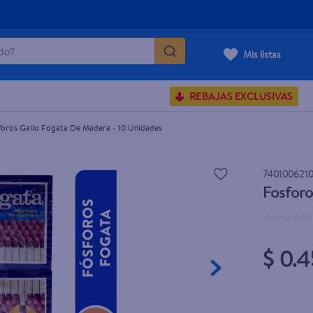
o?
Mis listas
S BUSCADOS
REBAJAS EXCLUSIVAS
corporal
foros Gallo Fogata De Madera - 10 Unidades
740100621
carilla
Fosforo
☆
☆
☆
☆
☆
$ 0.4