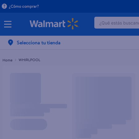
¿Cómo comprar?
¿Qué estás buscand
TÉRMINOS MÁ
Selecciona tu tienda
1
.
dove serum 
2
.
dove uv
WHIRLPOOL
3
.
celulares
4
.
huggies
5
.
pantene mas
6
.
hellmanns
7
.
refrigerador
8
.
ventilador
9
.
pampers