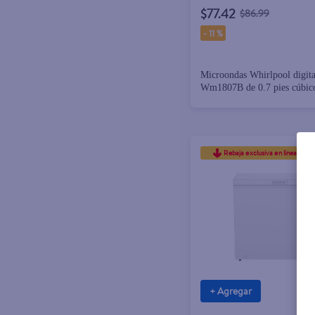
$77.42
$86.99
-
11 %
Microondas Whirlpool digit
Wm1807B de 0.7 pies cúbic
Rebaja exclusiva en línea
+ Agregar