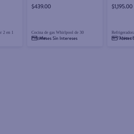
$439.00
$1,195.00
r 2 en 1
Cocina de gas Whirlpool de 30
Refrigerador
Meses Sin Intereses
Meses S
Pulgadas
de 25 pies cú