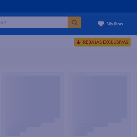
o?
Mis listas
S BUSCADOS
REBAJAS EXCLUSIVAS
corporal
carilla