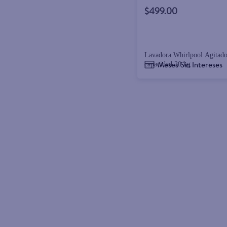
$499.00
Lavadora Whirlpool Agitado
Meses Sin Intereses
capacidad 20 kg