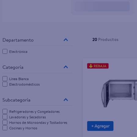
10
.
tv
20
Productos
Electrónica
Línea Blanca
Electrodomésticos
Refrigeradores y Congeladores
Lavadoras y Secadoras
Hornos de Microondas y Tostadores
+ Agregar
Cocinas y Hornos