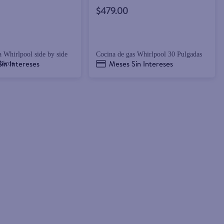
$479.00
a Whirlpool side by side
Cocina de gas Whirlpool 30 Pulgadas
in Intereses
Meses Sin Intereses
bicos