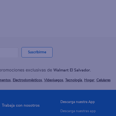
Suscribirme
Walmart El Salvador
y promociones exclusivas de
.
mentos
Electrodomésticos
Videojuegos
Tecnología
Hogar
Celulares
,
,
,
,
,
Descarga nuestra App
Trabaja con nosotros
Descarga nuestras app