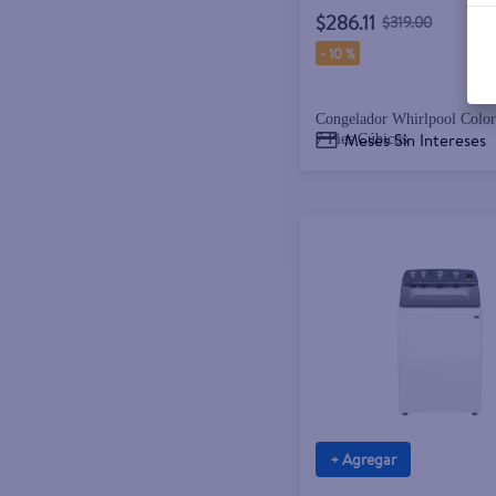
$286.11
$319.00
-
10 %
Congelador Whirlpool Color
Meses Sin Intereses
7 Pies Cúbicos
+ Agregar