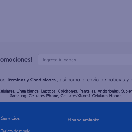
promociones!
Términos y Condiciones
los
, así como el envío de noticias 
elulares
Línea blanca
Laptops
Colchones
Pantallas
Antigripales
Suple
,
,
,
,
,
,
Samsung
Celulares iPhone
Celulares Xiaomi
Celulares Honor
,
,
,
.
Servicios
Financiamiento
Tarjeta de regalo