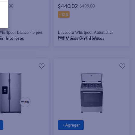
$440.02
$269.00
$499.00
-
12 %
hirlpool Blanco - 5 pies
Lavadora Whirlpool Automática
in Intereses
Meses Sin Intereses
Digital Capacidad 15 kg
+ Agregar