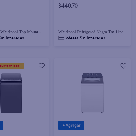
$440.70
 Whirlpool Top Mount -
Whirlpool Refrigerad Negra Tm 11pc
in Intereses
Meses Sin Intereses
os
lusiva en línea
+ Agregar