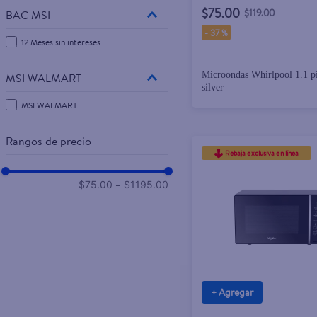
$75.00
$119.00
BAC MSI
-
37 %
12 Meses sin intereses
Microondas Whirlpool 1.1 pi
MSI WALMART
silver
MSI WALMART
Rangos de precio
Rebaja exclusiva en línea
–
$75.00
$1195.00
+ Agregar