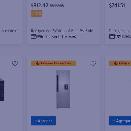
$812.42
$741.51
$899.00
-
10 %
es cúbicos
Refrigerador Whirlpool Side By Side -
Refrigerador
Meses Sin Intereses
Meses S
18 pies
17 pies cúbic
Rebaja exclusiva en línea
Rebaja exc
+ Agregar
+ Agregar