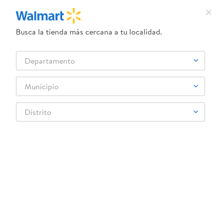
Busca la tienda más cercana a tu localidad.
Nodik Unipharm
Alicol Jarabe 120 ml
Departamento
Suspension 100 mg - 60 ml
Municipio
Distrito
$18.30
$2.20