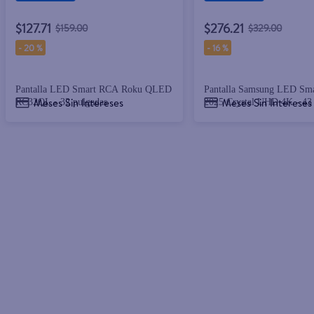
$127.71
$276.21
$159.00
$329.00
-
20 %
-
16 %
Pantalla LED Smart RCA Roku QLED
Pantalla Samsung LED Sm
Meses Sin Intereses
Meses Sin Intereses
RC32QL - 32 pulgadas
2025 Crystal UHD 4K - 43 
in = 2.54 cm)