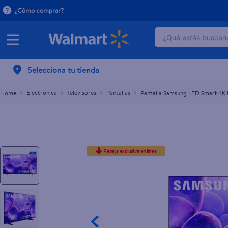
¿Cómo comprar?
Pantalla Samsung LED Smart 4K UN55U8000FPXPA 
¿Qué estás buscand
$391.05
$469.00
TÉRMINOS MÁ
Selecciona tu tienda
1
.
dove serum 
2
.
dove uv
Electrónica
Televisores
Pantallas
Pantalla Samsung LED Smart 4K 
3
.
pantene mas
4
.
celulares
5
.
huggies
Rebaja exclusiva en línea
6
.
hellmanns
7
.
refrigerador
8
.
ventilador
9
.
herbal rosa