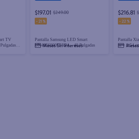
$197.01
$216.81
$249.00
-
21 %
-
22 %
art TV
Pantalla Samsung LED Smart
Pantalla Xi
Meses Sin Intereses
Meses 
Pulgadas (1
UN40F6000FPXPA - 40 Pulgadas
in = 2.54 c