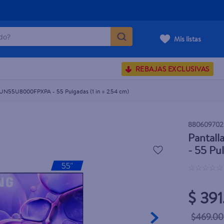
- 55 Pulgadas (1 in = 2.54 cm)
o?
Mis listas
S BUSCADOS
REBAJAS EXCLUSIVAS
corporal
UN55U8000FPXPA - 55 Pulgadas (1 in = 2.54 cm)
carilla
880609702
Pantal
- 55 Pu
☆
☆
☆
☆
☆
$ 391
$469.00