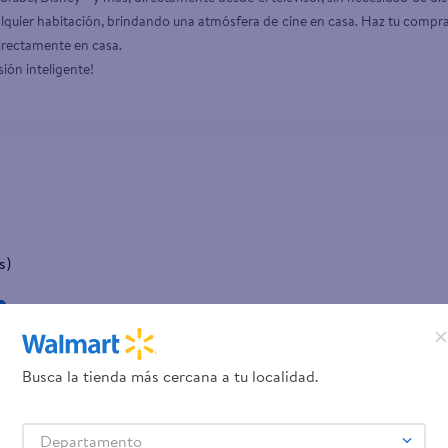
quier habitación, brindando una atmósfera de cine en casa. Haz tu compra
irectamente en casa.

sión inteligente!
s)
Busca la tienda más cercana a tu localidad.
Departamento