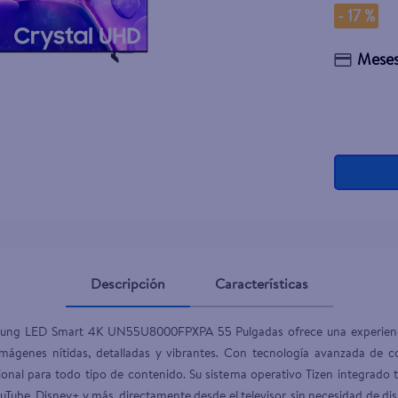
-
17 %
Meses
Descripción
Características
msung LED Smart 4K UN55U8000FPXPA 55 Pulgadas ofrece una experiencia 
mágenes nítidas, detalladas y vibrantes. Con tecnología avanzada de co
onal para todo tipo de contenido. Su sistema operativo Tizen integrado 
Tube, Disney+ y más, directamente desde el televisor, sin necesidad de disp