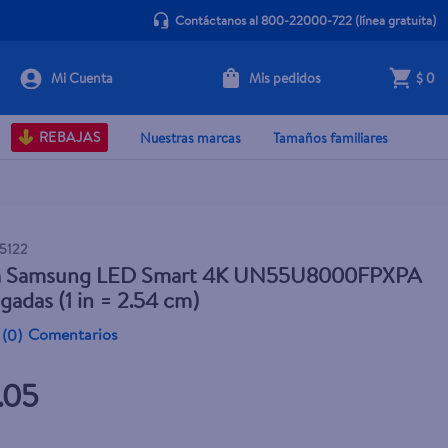
Contáctanos al 800-22000-722
(línea gratuita)
Mis pedidos
$ 0
+ Agregar
REBAJAS
Nuestras marcas
Tamaños familiares
5122
la Samsung LED Smart 4K UN55U8000FPXPA
lgadas (1 in = 2.54 cm)
Comentarios
(
0
)
.05