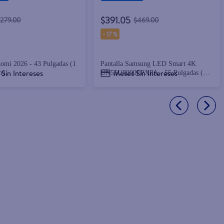
$391.05
$279.00
$469.00
-
17 %
aomi 2026 - 43 Pulgadas (1
Pantalla Samsung LED Smart 4K
Sin Intereses
Meses Sin Intereses
m)
UN55U8000FPXPA - 55 Pulgadas (1
in = 2.54 cm)