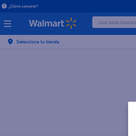
¿Cómo comprar?
¿Qué estás buscand
TÉRMINOS MÁ
Selecciona tu tienda
1
.
dove serum 
2
.
dove uv
3
.
celulares
4
.
huggies
5
.
pantene mas
6
.
hellmanns
7
.
refrigerador
8
.
ventilador
9
.
pampers