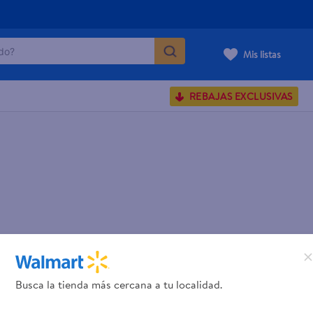
o?
Mis listas
S BUSCADOS
REBAJAS EXCLUSIVAS
corporal
carilla
Busca la tienda más cercana a tu localidad.