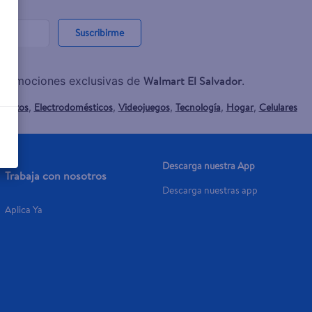
Suscribirme
Walmart El Salvador
y promociones exclusivas de
.
mentos
Electrodomésticos
Videojuegos
Tecnología
Hogar
Celulares
,
,
,
,
,
Descarga nuestra App
Trabaja con nosotros
Descarga nuestras app
Aplica Ya