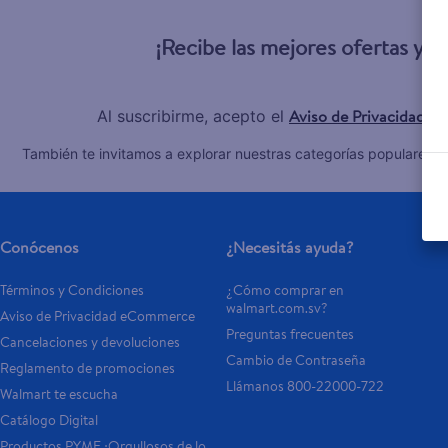
10
.
tv
¡Recibe las mejores ofertas y 
Aviso de Privacidad
Al suscribirme, acepto el
y 
C
También te invitamos a explorar nuestras categorías populares:
Conócenos
¿Necesitás ayuda?
Términos y Condiciones
¿Cómo comprar en 
walmart.com.sv?
Aviso de Privacidad eCommerce 
Preguntas frecuentes
Cancelaciones y devoluciones
Cambio de Contraseña
Reglamento de promociones
Llámanos 800-22000-722
Walmart te escucha
Catálogo Digital
Productos PYME ¡Orgullosos de lo 