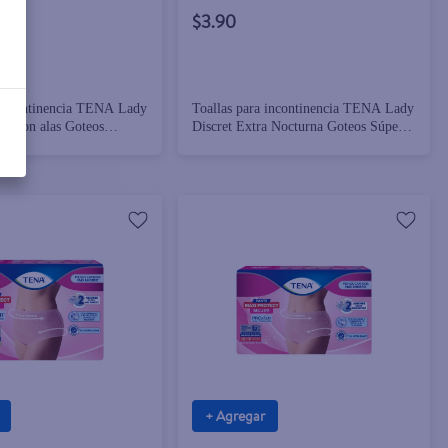
$3.90
 incontinencia TENA Lady
Toallas para incontinencia TENA Lady
al con alas Goteos
Discret Extra Nocturna Goteos Súper
10 piezas
Abundantes - 8 piezas
+ Agregar