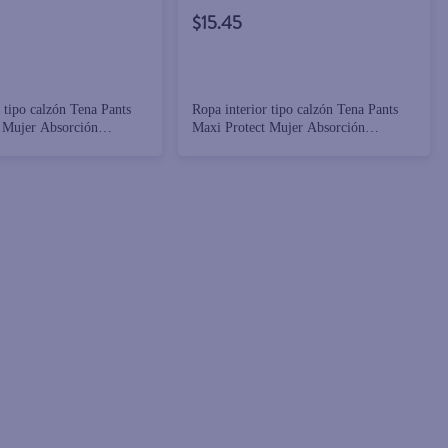
$15.45
 tipo calzón Tena Pants
Ropa interior tipo calzón Tena Pants
 Mujer Absorción
Maxi Protect Mujer Absorción
ra mujer Talla G - 14
Abundante Talla Chico Mediano - 14
piezas