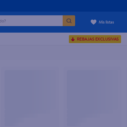
o?
Mis listas
S BUSCADOS
corporal
REBAJAS EXCLUSIVAS
carilla