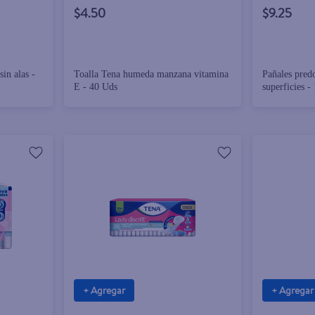
$4.50
$9.25
in alas -
Toalla Tena humeda manzana vitamina
Pañales pred
E - 40 Uds
superficies -
+ Agregar
+ Agregar