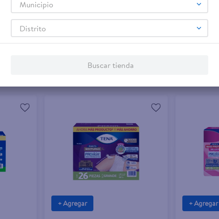
Municipio
$23.00
$2.90
$26.99
-
15 %
Distrito
maxi
Pañal para adulto Tena pants comfort
Toallas para
talla G - 40 Uds
Discret Norm
Buscar tienda
Moderados - 
+ Agregar
+ Agregar