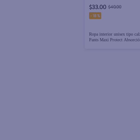
$33.00
$40.00
-
18 %
Ropa interior unisex tipo ca
Pants Maxi Protect Absorció
Abundante para tu día a día 
40 piezas