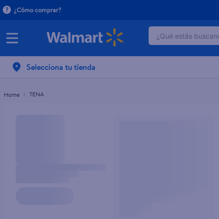
¿Cómo comprar?
¿Qué estás buscand
TÉRMINOS MÁ
1
.
dove serum 
Selecciona tu tienda
2
.
dove uv
TENA
3
.
celulares
4
.
huggies
5
.
pantene mas
6
.
hellmanns
7
.
refrigerador
8
.
ventilador
9
.
pampers
10
.
tv