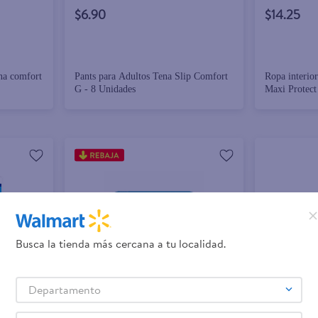
$6.90
$14.25
ena comfort
Pants para Adultos Tena Slip Comfort
Ropa interio
G - 8 Unidades
Maxi Protect
- 13 uds
Busca la tienda más cercana a tu localidad.
Departamento
+ Agregar
+ Agregar