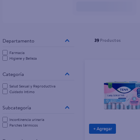
39
Productos
Farmacia
Higiene y Belleza
Salud Sexual y Reproductiva
Cuidado Intimo
Incontinencia urinaria
Parches térmicos
+ Agregar