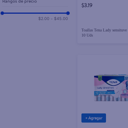
Rangos de precio
$3.19
–
$2.00
$45.00
Toallas Tena Lady sensituve s
10 Uds
+ Agregar