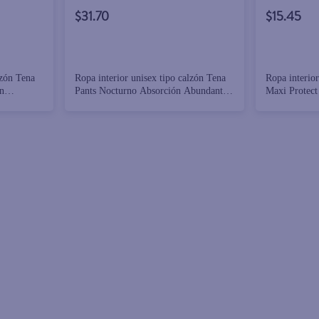
$31.70
$15.45
lzón Tena
Ropa interior unisex tipo calzón Tena
Ropa interior
n
Pants Nocturno Absorción Abundante
Maxi Protect
Talla G -
para la noche Talla G - 26 piezas
abundante pa
piezas