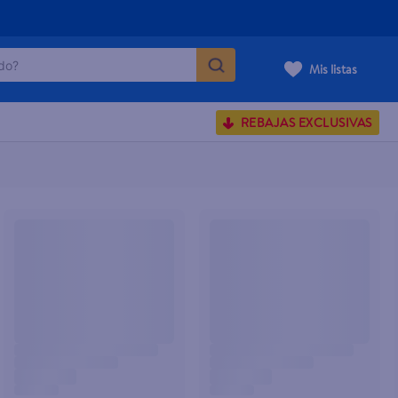
o?
Mis listas
S BUSCADOS
REBAJAS EXCLUSIVAS
corporal
carilla