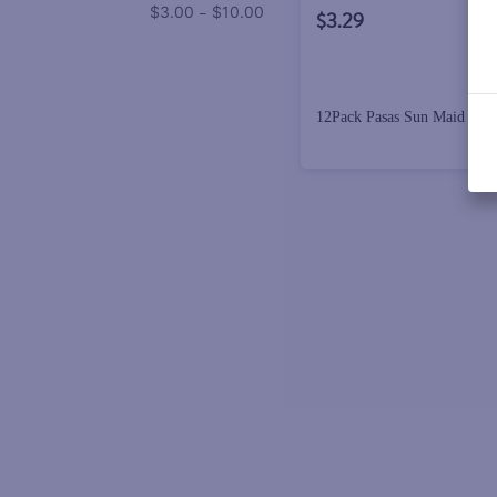
–
$3.00
$10.00
$3.29
12Pack Pasas Sun Maid - 16