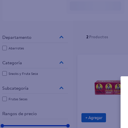
10
.
tv
2
Productos
Abarrotes
Snacks y Fruta Seca
Frutas Secas
Rangos de precio
+ Agregar