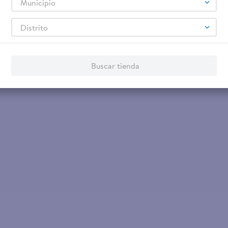
Municipio
$3.25
Distrito
8 g
Pasas Sun Maid Caja - 250 g
Buscar tienda