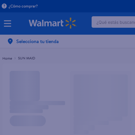
¿Cómo comprar?
¿Qué estás buscand
TÉRMINOS MÁ
Selecciona tu tienda
1
.
dove serum 
2
.
dove uv
SUN MAID
3
.
celulares
4
.
huggies
5
.
pantene mas
6
.
hellmanns
7
.
refrigerador
8
.
ventilador
9
.
pampers