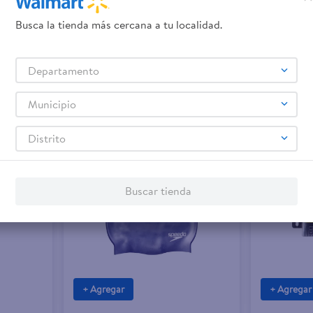
$6.50
$11.50
Busca la tienda más cercana a tu localidad.
Departamento
ance Jr
Bomba Speedo Doble Acción
Gorro De Sil
Speedo
Municipio
Distrito
Buscar tienda
+ Agregar
+ Agregar