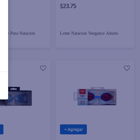
$23.75
icone Para Natacion
Lente Natacion Vengance Adulto
+ Agregar