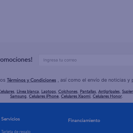
promociones!
Términos y Condiciones
los
, así como el envío de noticias 
elulares
Línea blanca
Laptops
Colchones
Pantallas
Antigripales
Suple
,
,
,
,
,
,
Samsung
Celulares iPhone
Celulares Xiaomi
Celulares Honor
,
,
,
.
Servicios
Financiamiento
Tarjeta de regalo