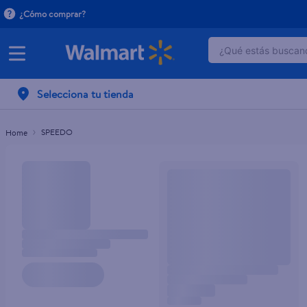
¿Cómo comprar?
¿Qué estás buscand
TÉRMINOS MÁ
Selecciona tu tienda
1
.
dove serum 
2
.
dove uv
SPEEDO
3
.
celulares
4
.
huggies
5
.
pantene mas
6
.
hellmanns
7
.
refrigerador
8
.
ventilador
9
.
pampers