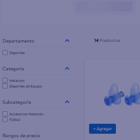
10
.
tv
14
Productos
Deportes
Natación
Deportes de Equipo
Accesorios Natación
Fútbol
+ Agregar
Rangos de precio