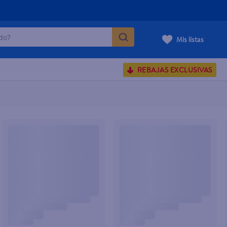
o?
Mis listas
S BUSCADOS
REBAJAS EXCLUSIVAS
corporal
carilla