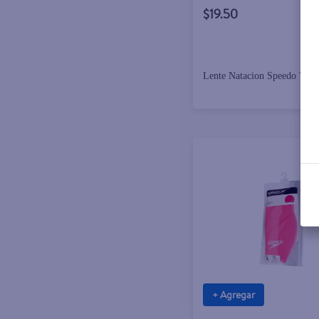
$19.50
Lente Natacion Speedo Veng
+ Agregar