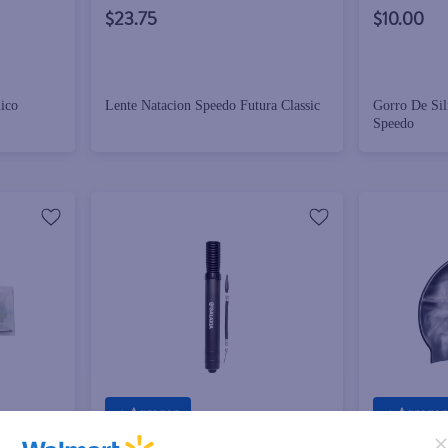
$23.75
$10.00
ico
Lente Natacion Speedo Futura Classic
Gorro De Sil
Speedo
+ Agregar
+ Agregar