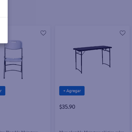
r
+ Agregar
$35.90