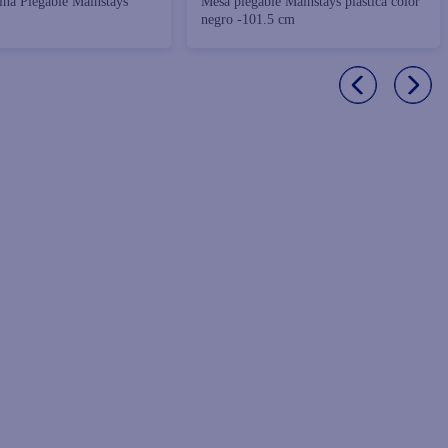
sina Plegable Mainstays
Mesa plegable Mainstays plástica color
negro -101.5 cm