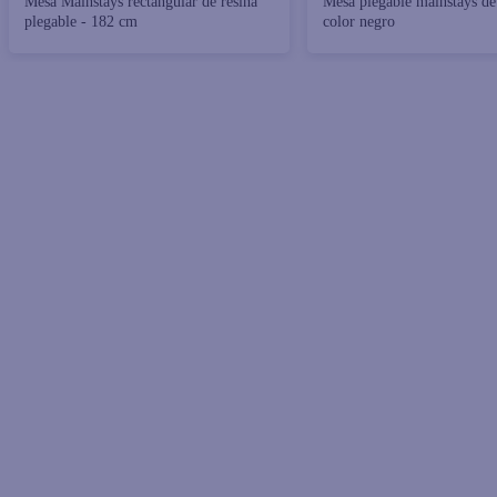
Mesa Mainstays rectangular de resina
Mesa plegable mainstays de
plegable - 182 cm
color negro