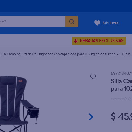
o?
 para 102 kg color surtido – 109 cm
Mis listas
S BUSCADOS
REBAJAS EXCLUSIVAS
corporal
Silla Camping Ozark Trail highback con capacidad para 102 kg color surtido – 109 cm
697218407
Silla C
carilla
para 10
☆
☆
☆
☆
☆
$ 45