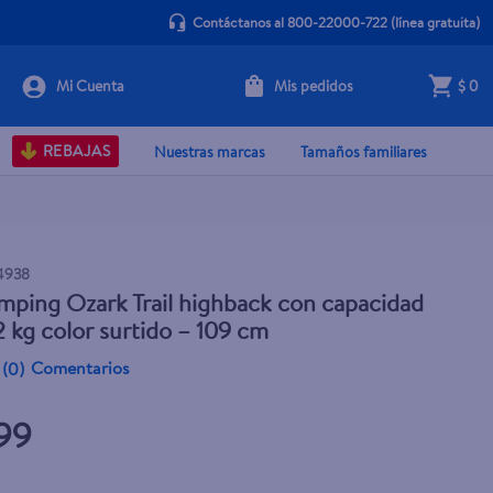
Contáctanos al 800-22000-722
(línea gratuita)
Mis pedidos
$ 0
+ Agregar
REBAJAS
Nuestras marcas
Tamaños familiares
4938
amping Ozark Trail highback con capacidad
2 kg color surtido – 109 cm
Comentarios
(
0
)
.99