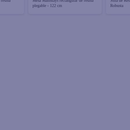
 resina
Mesa Mainstays rectangular de resina
Silla de Re
plegable - 122 cm
Robusta