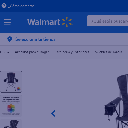
¿Cómo comprar?
¿Qué estás buscand
Silla Camping Ozark Trail highback con capacidad
$45.99
TÉRMINOS MÁ
Selecciona tu tienda
1
.
dove serum 
2
.
dove uv
Artículos para el hogar
Jardinería y Exteriores
Muebles de Jardín
3
.
celulares
4
.
huggies
5
.
pantene mas
6
.
hellmanns
7
.
refrigerador
8
.
ventilador
9
.
pampers