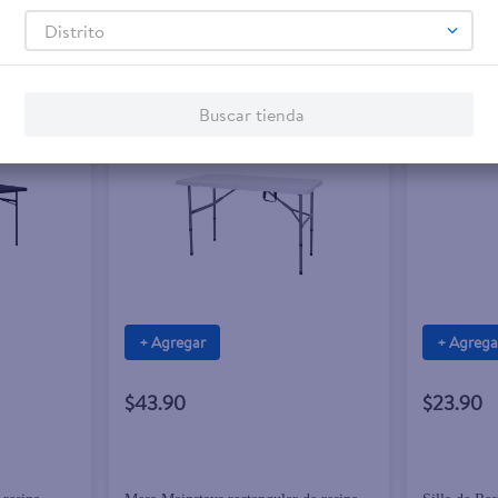
Distrito
Buscar tienda
+ Agregar
+ Agrega
$43.90
$23.90