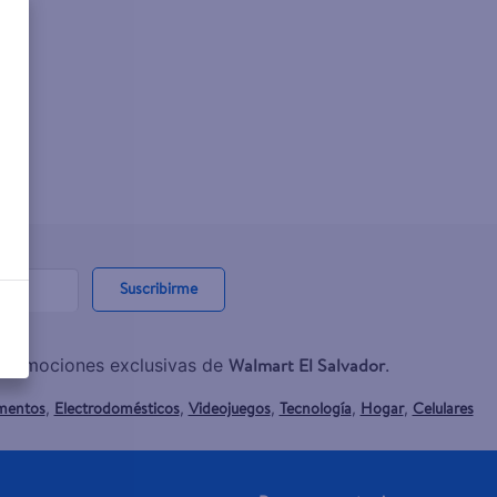
Suscribirme
Walmart El Salvador
y promociones exclusivas de
.
mentos
Electrodomésticos
Videojuegos
Tecnología
Hogar
Celulares
,
,
,
,
,