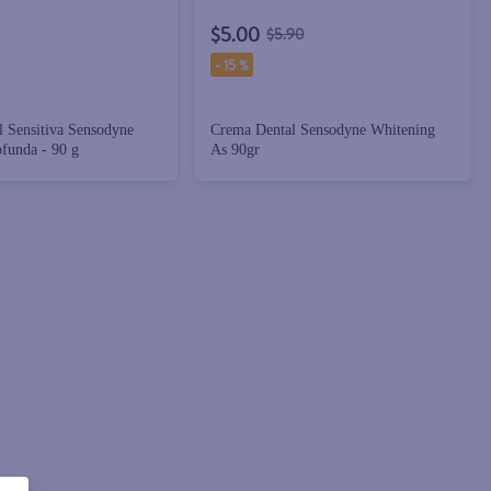
$5.00
$5.90
-
15 %
 Sensitiva Sensodyne
Crema Dental Sensodyne Whitening
funda - 90 g
As 90gr