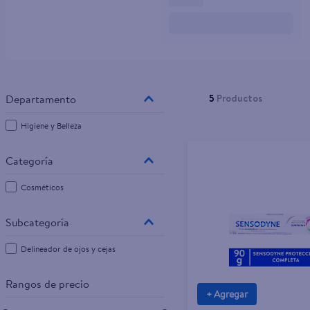
10
.
tv
5
Productos
Higiene y Belleza
Cosméticos
Delineador de ojos y cejas
Rangos de precio
+ Agregar