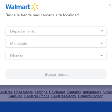
Busca la tienda más cercana a tu localidad.
Departamento
Municipio
Distrito
promociones!
Buscar tienda
Términos y Condiciones
los
, así como el envío de noticias 
elulares
Línea blanca
Laptops
Colchones
Pantallas
Antigripales
Suple
,
,
,
,
,
,
Samsung
Celulares iPhone
Celulares Xiaomi
Celulares Honor
,
,
,
.