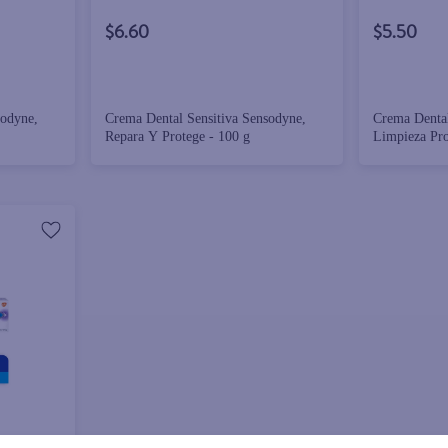
$6.60
$5.50
sodyne,
Crema Dental Sensitiva Sensodyne,
Crema Dental
Repara Y Protege - 100 g
Limpieza Pro