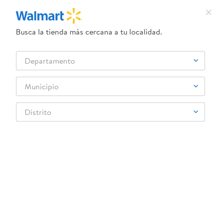
Busca la tienda más cercana a tu localidad.
+ Agregar
Departamento
$4.70
$5.60
-
16 %
Municipio
Distrito
Shampoo Schwarzkoff
Matizante 200 ml
¡Recibe las mejores ofertas y promociones!
SUSCRIBIRME