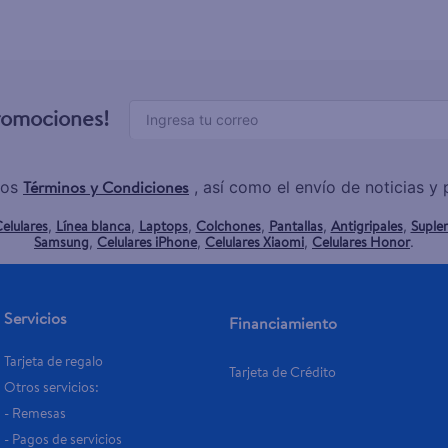
promociones!
Términos y Condiciones
los
, así como el envío de noticias 
elulares
Línea blanca
Laptops
Colchones
Pantallas
Antigripales
Suple
,
,
,
,
,
,
Samsung
Celulares iPhone
Celulares Xiaomi
Celulares Honor
,
,
,
.
Servicios
Financiamiento
Tarjeta de regalo
Tarjeta de Crédito
Otros servicios:
- Remesas
- Pagos de servicios