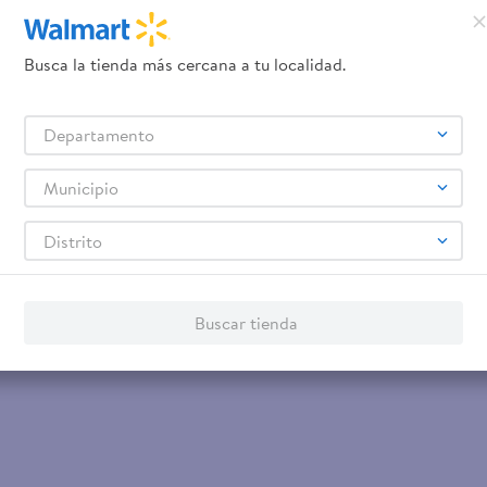
Servicios
Financiamiento
Tarjeta de regalo
Busca la tienda más cercana a tu localidad.
Tarjeta de Crédito
Otros servicios:
- Remesas
Departamento
- Pagos de servicios
Municipio
Distrito
Buscar tienda