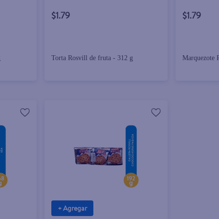
$1.79
$1.79
g
Torta Rosvill de fruta - 312 g
Marquezote R
+ Agregar