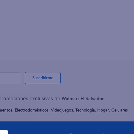
Suscribirme
Walmart El Salvador
y promociones exclusivas de
.
mentos
Electrodomésticos
Videojuegos
Tecnología
Hogar
Celulares
,
,
,
,
,