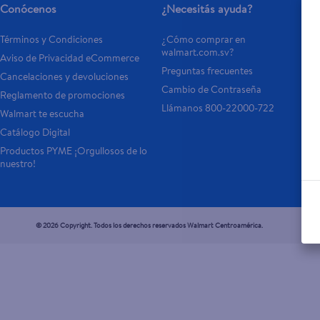
Conócenos
¿Necesitás ayuda?
Términos y Condiciones
¿Cómo comprar en 
walmart.com.sv?
Aviso de Privacidad eCommerce 
Preguntas frecuentes
Cancelaciones y devoluciones
Cambio de Contraseña
Reglamento de promociones
Llámanos 800-22000-722
Walmart te escucha
Catálogo Digital
Productos PYME ¡Orgullosos de lo 
nuestro!
© 2026 Copyright. Todos los derechos reservados Walmart Centroamérica.