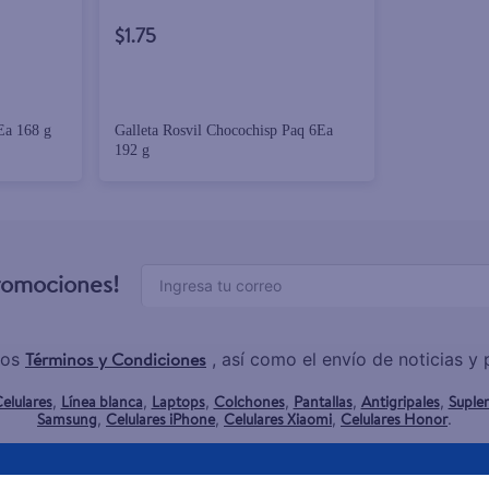
$1.75
6Ea 168 g
Galleta Rosvil Chocochisp Paq 6Ea
192 g
promociones!
Términos y Condiciones
los
, así como el envío de noticias 
elulares
Línea blanca
Laptops
Colchones
Pantallas
Antigripales
Suple
,
,
,
,
,
,
Samsung
Celulares iPhone
Celulares Xiaomi
Celulares Honor
,
,
,
.