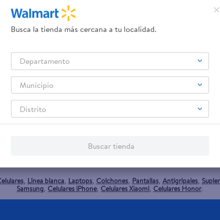
Busca la tienda más cercana a tu localidad.
va - 180
Departamento
Municipio
Distrito
promociones!
Buscar tienda
Términos y Condiciones
los
, así como el envío de noticias 
elulares
Línea blanca
Laptops
Colchones
Pantallas
Antigripales
Suple
,
,
,
,
,
,
Samsung
Celulares iPhone
Celulares Xiaomi
Celulares Honor
,
,
,
.