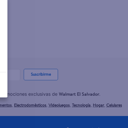
Suscribirme
Walmart El Salvador
y promociones exclusivas de
.
mentos
Electrodomésticos
Videojuegos
Tecnología
Hogar
Celulares
,
,
,
,
,