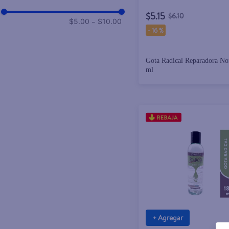
$5.15
$6.10
–
$5.00
$10.00
-
16 %
Gota Radical Reparadora No
ml
+ Agregar