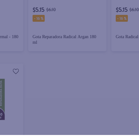
$5.15
$5.15
$6.10
$6.10
-
16 %
-
16 %
rmal - 180
Gota Reparadora Radical Argan 180
Gota Radical
ml