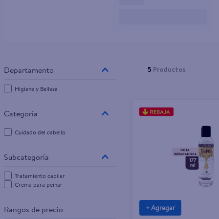
10
.
pampers
5
Productos
Higiene y Belleza
Cuidado del cabello
Tratamiento capilar
Crema para peinar
+ Agregar
Rangos de precio