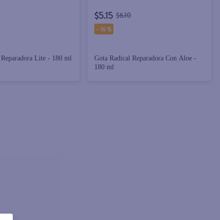
$5.15
$6.10
-
16 %
 Reparadora Lite - 180 ml
Gota Radical Reparadora Con Aloe -
180 ml