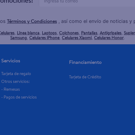
promociones!
Términos y Condiciones
los
, así como el envío de noticias 
elulares
Línea blanca
Laptops
Colchones
Pantallas
Antigripales
Suple
,
,
,
,
,
,
Samsung
Celulares iPhone
Celulares Xiaomi
Celulares Honor
,
,
,
.
Servicios
Financiamiento
Tarjeta de regalo
Tarjeta de Crédito
Otros servicios:
- Remesas
- Pagos de servicios