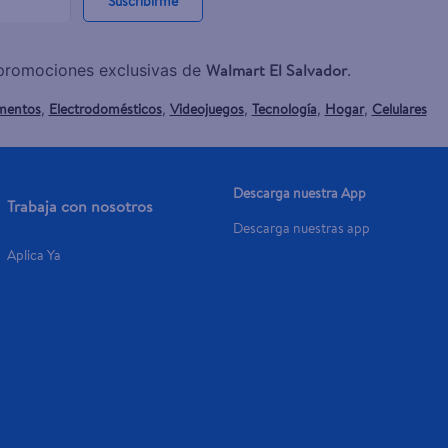
Suscribirme
Walmart El Salvador
y promociones exclusivas de
.
mentos
Electrodomésticos
Videojuegos
Tecnología
Hogar
Celulares
,
,
,
,
,
Descarga nuestra App
Trabaja con nosotros
Descarga nuestras app
Aplica Ya