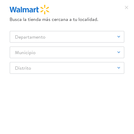
Busca la tienda más cercana a tu localidad.
¿Qué estás buscando?
Departamento
TÉRMINOS MÁS BUSCADOS
Selecciona tu tienda
1
.
dove serum corporal
Municipio
Electrónica
Televisores
Pantallas
2
.
dove uv
Pantalla LED Smart RCA Roku QLED RC32QL - 32 pulgadas
Distrito
3
.
celulares
Rebaja exclusiva en línea
4
.
pantene mascarilla
5
.
hellmanns
6
.
huggies
:
7453021625999
7
.
refrigerador
Pantalla LED Smart RCA Roku QLED
RC32QL - 32 pulgadas
8
.
ventilador