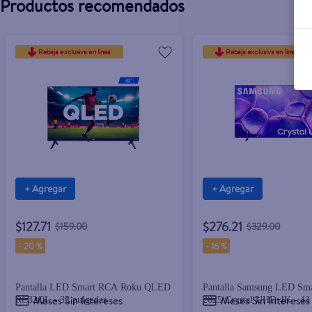
Productos recomendados
Rebaja exclusiva en línea
Rebaja exclusiva en línea
+ Agregar
+ Agregar
$127.71
$276.21
$159.00
$329.00
-
20 %
-
16 %
Pantalla LED Smart RCA Roku QLED
Pantalla Samsung LED Sm
Meses Sin Intereses
Meses Sin Intereses
RC32QL - 32 pulgadas
2025 Crystal UHD 4K - 43 