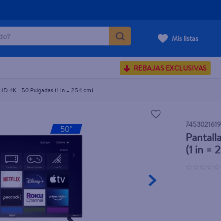
o?
Mis listas
as (1 in = 2.54 cm)
S BUSCADOS
REBAJAS EXCLUSIVAS
corporal
D 4K - 50 Pulgadas (1 in = 2.54 cm)
carilla
745302161
Pantal
(1 in = 
☆
☆
☆
☆
☆