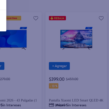
xclusiva en línea
r
+ Agregar
$399.00
$279.00
$459.00
-
13 %
aomi 2026 - 43 Pulgadas (1
Pantalla Xiaomi LED Smart QLED 4K
Sin Intereses
Meses Sin Intereses
m)
- 55 pulgadas