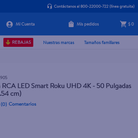
Contáctanos al 800-22000-722
(línea gratuita)
Mis pedidos
$ 0
Agotado
REBAJAS
Nuestras marcas
Tamaños familiares
9905
la RCA LED Smart Roku UHD 4K - 50 Pulgadas
2.54 cm)
Comentarios
(
0
)