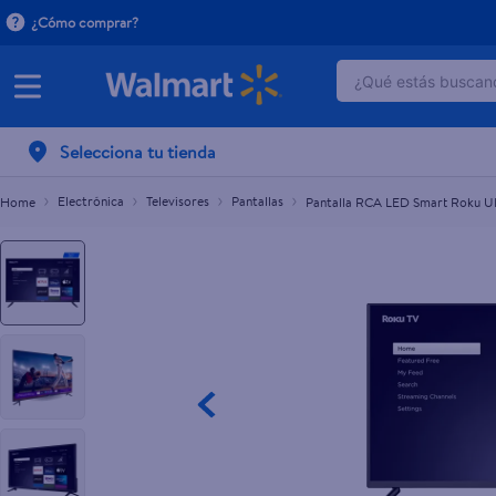
¿Cómo comprar?
¿Qué estás buscand
Pantalla RCA LED Smart Roku UHD 4K - 50 Pulgad
TÉRMINOS MÁ
Selecciona tu tienda
1
.
dove serum 
2
.
dove uv
Electrónica
Televisores
Pantallas
Pantalla RCA LED Smart Roku UH
3
.
celulares
4
.
pantene mas
5
.
huggies
6
.
hellmanns
7
.
refrigerador
8
.
ventilador
9
.
herbal rosa