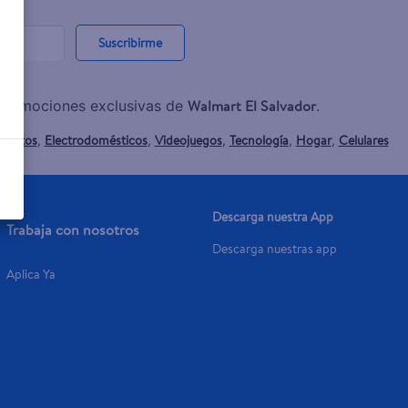
Suscribirme
Walmart El Salvador
y promociones exclusivas de
.
mentos
Electrodomésticos
Videojuegos
Tecnología
Hogar
Celulares
,
,
,
,
,
Descarga nuestra App
Trabaja con nosotros
Descarga nuestras app
Aplica Ya