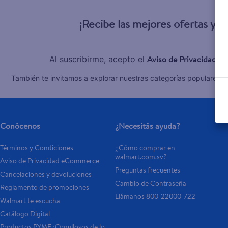
10
.
pampers
¡Recibe las mejores ofertas y 
Aviso de Privacidad
Al suscribirme, acepto el
y 
C
También te invitamos a explorar nuestras categorías populares:
Conócenos
¿Necesitás ayuda?
Términos y Condiciones
¿Cómo comprar en 
walmart.com.sv?
Aviso de Privacidad eCommerce 
Preguntas frecuentes
Cancelaciones y devoluciones
Cambio de Contraseña
Reglamento de promociones
Llámanos 800-22000-722
Walmart te escucha
Catálogo Digital
Productos PYME ¡Orgullosos de lo 