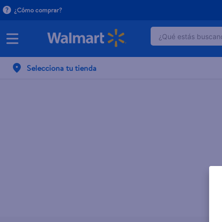
¿Cómo comprar?
¿Qué estás buscand
TÉRMINOS MÁ
Selecciona tu tienda
1
.
dove serum 
2
.
dove uv
3
.
pantene mas
4
.
celulares
5
.
huggies
6
.
hellmanns
7
.
refrigerador
8
.
ventilador
9
.
herbal rosa