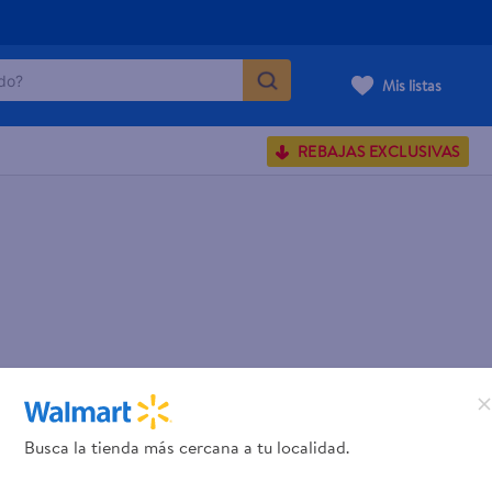
o?
Mis listas
S BUSCADOS
REBAJAS EXCLUSIVAS
corporal
carilla
Busca la tienda más cercana a tu localidad.