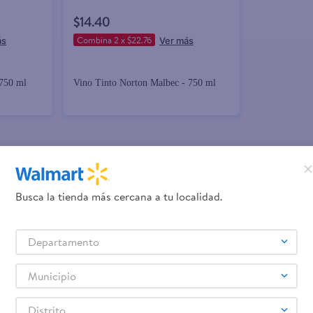
$14.40
Combina 2 x $22.76
 750 ml
Vino Tinto Norton Malbec - 750 ml
promociones!
Busca la tienda más cercana a tu localidad.
Términos y Condiciones
los
, así como el envío de noticias 
Departamento
elulares
Línea blanca
Laptops
Colchones
Pantallas
Antigripales
Suple
,
,
,
,
,
,
Samsung
Celulares iPhone
Celulares Xiaomi
Celulares Honor
,
,
,
.
Municipio
Distrito