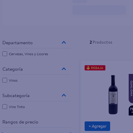
10
.
tv
2
Productos
Cervezas, Vinos y Licores
Vinos
Vino Tinto
Rangos de precio
+ Agregar