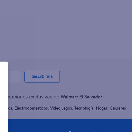
Suscribirme
Walmart El Salvador
y promociones exclusivas de
.
mentos
Electrodomésticos
Videojuegos
Tecnología
Hogar
Celulares
,
,
,
,
,