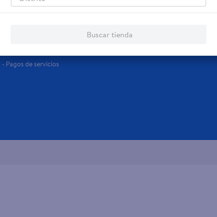
Servicios
Financiamiento
Tarjeta de regalo
Tarjeta de Crédito
Buscar tienda
Otros servicios:
- Remesas
- Pagos de servicios