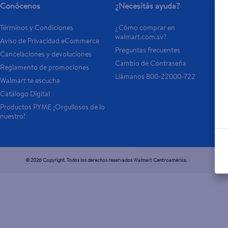
Conócenos
¿Necesitás ayuda?
Términos y Condiciones
¿Cómo comprar en 
walmart.com.sv?
Aviso de Privacidad eCommerce 
Preguntas frecuentes
Cancelaciones y devoluciones
Cambio de Contraseña
Reglamento de promociones
Llámanos 800-22000-722
Walmart te escucha
Catálogo Digital
Productos PYME ¡Orgullosos de lo 
nuestro!
© 2026 Copyright. Todos los derechos reservados Walmart Centroamérica.