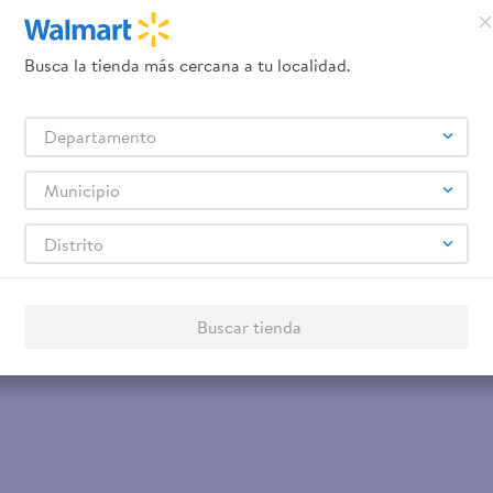
Servicios
Financiamiento
Tarjeta de regalo
Busca la tienda más cercana a tu localidad.
Tarjeta de Crédito
Otros servicios:
- Remesas
Departamento
- Pagos de servicios
Municipio
Distrito
Buscar tienda