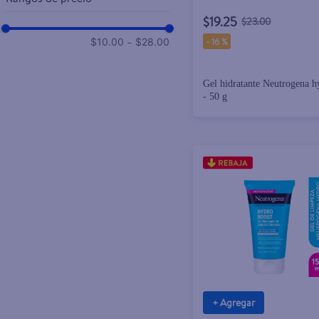
$19.25
$23.00
–
-
16 %
$10.00
$28.00
Gel hidratante Neutrogena h
- 50 g
+ Agregar