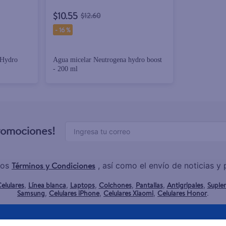
$10.55
$12.60
-
16 %
 Hydro
Agua micelar Neutrogena hydro boost
- 200 ml
promociones!
Términos y Condiciones
los
, así como el envío de noticias 
elulares
Línea blanca
Laptops
Colchones
Pantallas
Antigripales
Suple
,
,
,
,
,
,
Samsung
Celulares iPhone
Celulares Xiaomi
Celulares Honor
,
,
,
.