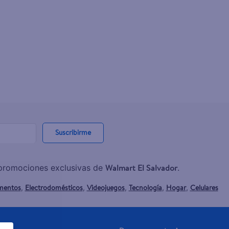
Suscribirme
Walmart El Salvador
y promociones exclusivas de
.
mentos
Electrodomésticos
Videojuegos
Tecnología
Hogar
Celulares
,
,
,
,
,