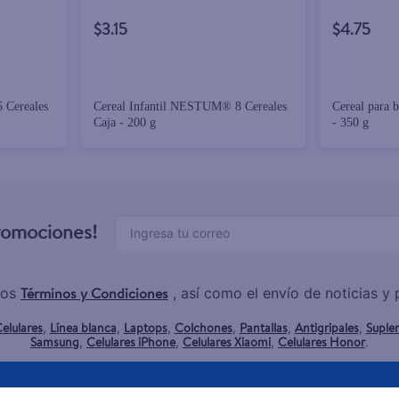
$3.15
$4.75
 Cereales
Cereal Infantil NESTUM® 8 Cereales
Cereal para 
Caja - 200 g
- 350 g
promociones!
Términos y Condiciones
los
, así como el envío de noticias 
elulares
Línea blanca
Laptops
Colchones
Pantallas
Antigripales
Suple
,
,
,
,
,
,
Samsung
Celulares iPhone
Celulares Xiaomi
Celulares Honor
,
,
,
.