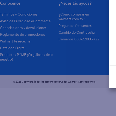
Conócenos
¿Necesitás ayuda?
Términos y Condiciones
¿Cómo comprar en 
walmart.com.sv?
Aviso de Privacidad eCommerce 
Preguntas frecuentes
Cancelaciones y devoluciones
Cambio de Contraseña
Reglamento de promociones
Llámanos 800-22000-722
Walmart te escucha
Catálogo Digital
Productos PYME ¡Orgullosos de lo 
nuestro!
© 2026 Copyright. Todos los derechos reservados Walmart Centroamérica.