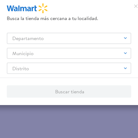
Servicios
Financiamiento
Tarjeta de regalo
Busca la tienda más cercana a tu localidad.
Tarjeta de Crédito
Otros servicios:
- Remesas
Departamento
- Pagos de servicios
Municipio
Distrito
Buscar tienda