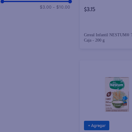
–
$3.00
$10.00
$3.15
Cereal Infantil NESTUM® T
Caja - 200 g
+ Agregar