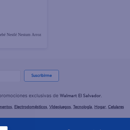
bebé Nestlé Nestum Arroz
Suscribirme
Walmart El Salvador
y promociones exclusivas de
.
mentos
Electrodomésticos
Videojuegos
Tecnología
Hogar
Celulares
,
,
,
,
,