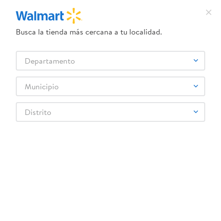
Busca la tienda más cercana a tu localidad.
¿Qué estás buscando?
Departamento
Selecciona tu tienda
Municipio
Atras
Distrito