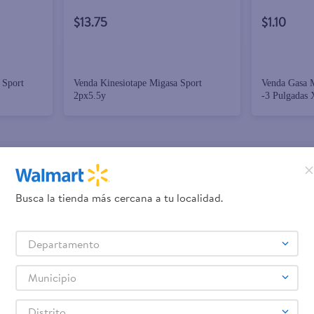
$13.75
$1.10
 Sport
Venda Kinesiotape Migasa Sport
Venda Gasa M
2px5.5y
-3 Pulgadas 
promociones!
Busca la tienda más cercana a tu localidad.
Términos y Condiciones
los
, así como el envío de noticias 
Departamento
elulares
Línea blanca
Laptops
Colchones
Pantallas
Antigripales
Suple
,
,
,
,
,
,
Samsung
Celulares iPhone
Celulares Xiaomi
Celulares Honor
,
,
,
.
Municipio
Distrito