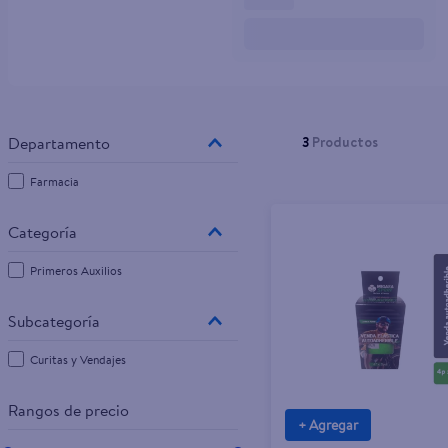
10
.
pampers
3
Productos
Farmacia
Primeros Auxilios
Curitas y Vendajes
Rangos de precio
+ Agregar