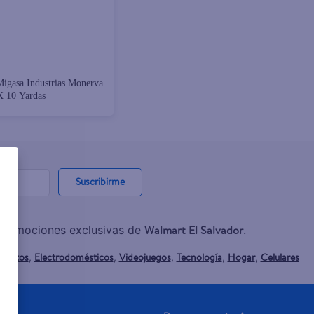
igasa Industrias Monerva
X 10 Yardas
Suscribirme
Walmart El Salvador
y promociones exclusivas de
.
mentos
Electrodomésticos
Videojuegos
Tecnología
Hogar
Celulares
,
,
,
,
,