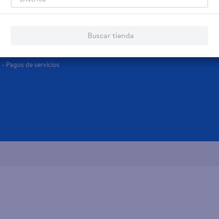
Servicios
Financiamiento
Tarjeta de regalo
Tarjeta de Crédito
Buscar tienda
Otros servicios:
- Remesas
- Pagos de servicios