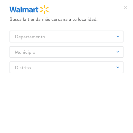
Busca la tienda más cercana a tu localidad.
Enantyum Menarini 25mg
Nebilet Menarini Plus 5mg
Departamento
200c 1 Comprimido
12.5mg 28tab
Municipio
Distrito
+ Agregar
$2.05