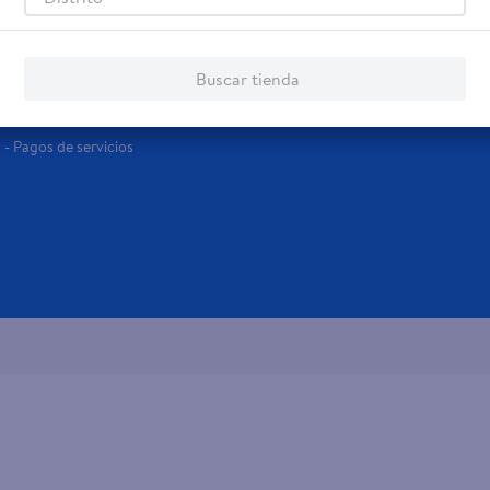
Servicios
Financiamiento
Tarjeta de regalo
Tarjeta de Crédito
Buscar tienda
Otros servicios:
- Remesas
- Pagos de servicios