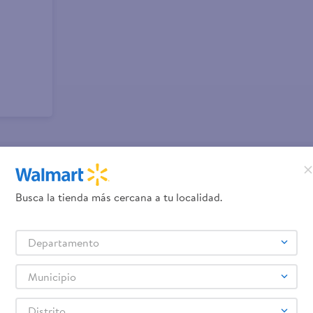
promociones!
Busca la tienda más cercana a tu localidad.
Términos y Condiciones
los
, así como el envío de noticias 
Departamento
elulares
Línea blanca
Laptops
Colchones
Pantallas
Antigripales
Suple
,
,
,
,
,
,
Samsung
Celulares iPhone
Celulares Xiaomi
Celulares Honor
,
,
,
.
Municipio
Distrito