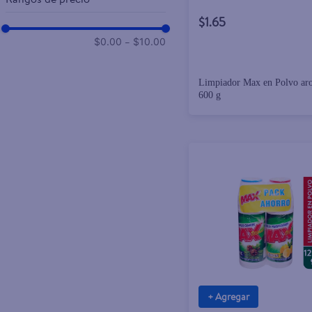
$1.65
–
$0.00
$10.00
Limpiador Max en Polvo ar
600 g
+ Agregar