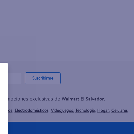
Suscribirme
Walmart El Salvador
y promociones exclusivas de
.
mentos
Electrodomésticos
Videojuegos
Tecnología
Hogar
Celulares
,
,
,
,
,