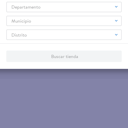
Tarjeta de Crédito
Otros servicios:
Departamento
- Remesas
- Pagos de servicios
Municipio
Distrito
Buscar tienda