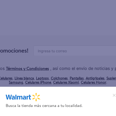
promociones!
Términos y Condiciones
los
, así como el envío de noticias 
elulares
Línea blanca
Laptops
Colchones
Pantallas
Antigripales
Suple
,
,
,
,
,
,
Samsung
Celulares iPhone
Celulares Xiaomi
Celulares Honor
,
,
,
.
Servicios
Financiamiento
Busca la tienda más cercana a tu localidad.
Tarjeta de regalo