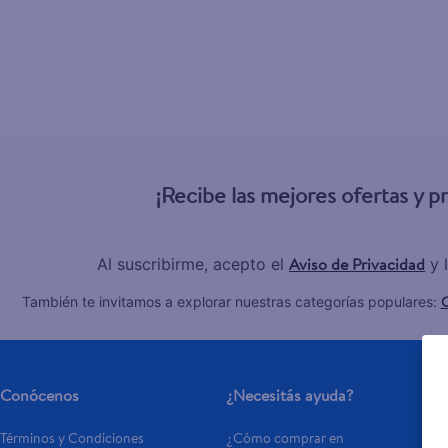
6
.
hellmanns
7
.
refrigerador
8
.
ventilador
9
.
herbal rosa
10
.
pampers
¡Recibe las mejores ofertas y 
Aviso de Privacidad
Al suscribirme, acepto el
y 
C
También te invitamos a explorar nuestras categorías populares:
Conócenos
¿Necesitás ayuda?
Términos y Condiciones
¿Cómo comprar en 