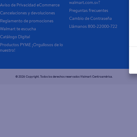
walmart.com.sv?
Aviso de Privacidad eCommerce 
Preguntas frecuentes
Cancelaciones y devoluciones
Cambio de Contraseña
Reglamento de promociones
Llámanos 800-22000-722
Walmart te escucha
Catálogo Digital
Productos PYME ¡Orgullosos de lo 
nuestro!
© 2026 Copyright. Todos los derechos reservados Walmart Centroamérica.