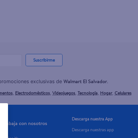
Suscribirme
Walmart El Salvador
y promociones exclusivas de
.
mentos
Electrodomésticos
Videojuegos
Tecnología
Hogar
Celulares
,
,
,
,
,
Descarga nuestra App
Trabaja con nosotros
Descarga nuestras app