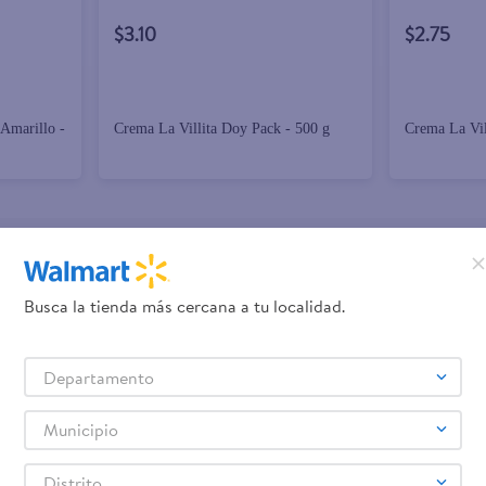
$3.10
$2.75
Amarillo -
Crema La Villita Doy Pack - 500 g
Crema La Vil
promociones!
Busca la tienda más cercana a tu localidad.
Términos y Condiciones
los
, así como el envío de noticias 
Departamento
elulares
Línea blanca
Laptops
Colchones
Pantallas
Antigripales
Suple
,
,
,
,
,
,
Samsung
Celulares iPhone
Celulares Xiaomi
Celulares Honor
,
,
,
.
Municipio
Distrito