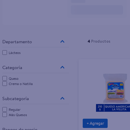
10
.
pampers
4
Productos
Lácteos
Queso
Crema o Natilla
Regular
Más Quesos
+ Agregar
Rangos de precio