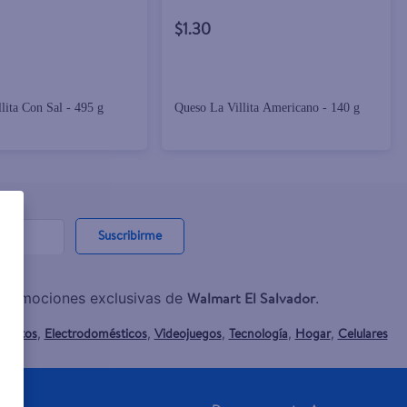
$1.30
lita Con Sal - 495 g
Queso La Villita Americano - 140 g
Suscribirme
Walmart El Salvador
y promociones exclusivas de
.
mentos
Electrodomésticos
Videojuegos
Tecnología
Hogar
Celulares
,
,
,
,
,