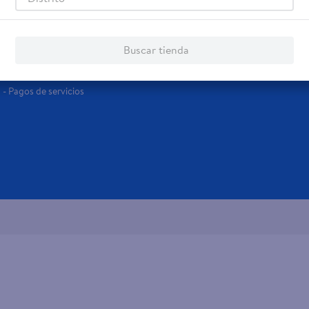
Servicios
Financiamiento
Tarjeta de regalo
Tarjeta de Crédito
Buscar tienda
Otros servicios:
- Remesas
- Pagos de servicios