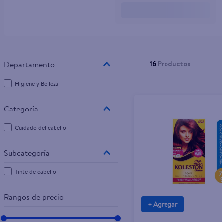
10
.
pampers
16
Productos
Higiene y Belleza
Cuidado del cabello
Tinte de cabello
Rangos de precio
+ Agregar