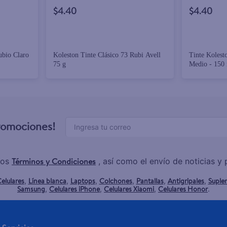
$4.40
$4.40
ubio Claro
Koleston Tinte Clásico 73 Rubi Avell
Tinte Kolest
75 g
Medio - 150
promociones!
Términos y Condiciones
los
, así como el envío de noticias 
elulares
Línea blanca
Laptops
Colchones
Pantallas
Antigripales
Suple
,
,
,
,
,
,
Samsung
Celulares iPhone
Celulares Xiaomi
Celulares Honor
,
,
,
.