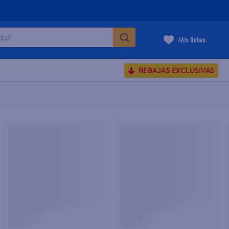
o?
Mis listas
S BUSCADOS
REBAJAS EXCLUSIVAS
corporal
carilla