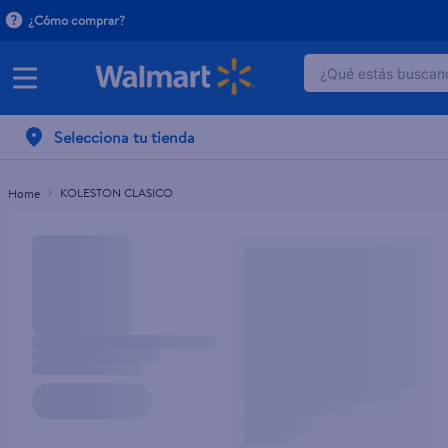
¿Cómo comprar?
¿Qué estás buscand
TÉRMINOS MÁ
Selecciona tu tienda
1
.
dove serum 
2
.
dove uv
KOLESTON CLASICO
3
.
pantene mas
4
.
celulares
5
.
huggies
6
.
hellmanns
7
.
refrigerador
8
.
ventilador
9
.
herbal rosa