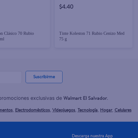
$4.40
on Clásico 70 Rubio
Tinte Koleston 71 Rubio Cenizo Med
 ml
75 g
Suscribirme
Walmart El Salvador
y promociones exclusivas de
.
mentos
Electrodomésticos
Videojuegos
Tecnología
Hogar
Celulares
,
,
,
,
,
Descarga nuestra App