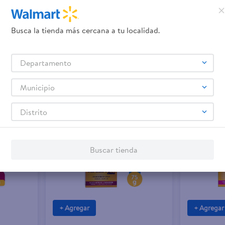
$4.40
$4.40
Busca la tienda más cercana a tu localidad.
Color
Tint Kolestn Clasic 91Rub Ceniz Ex
Tinte Kolest
Departamento
150 ml
75 g
Municipio
Distrito
Buscar tienda
+ Agregar
+ Agregar