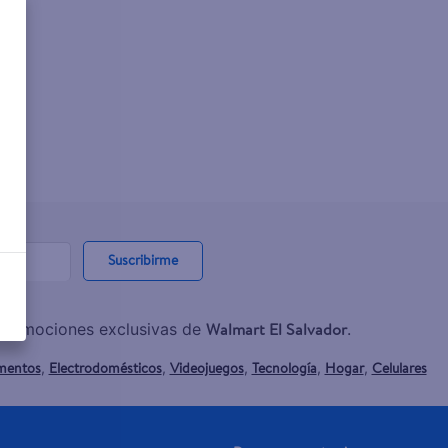
Suscribirme
Walmart El Salvador
y promociones exclusivas de
.
mentos
Electrodomésticos
Videojuegos
Tecnología
Hogar
Celulares
,
,
,
,
,