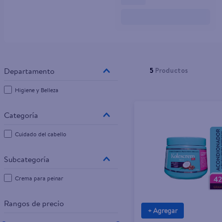
10
.
pampers
5
Productos
Higiene y Belleza
Cuidado del cabello
Crema para peinar
Rangos de precio
+ Agregar