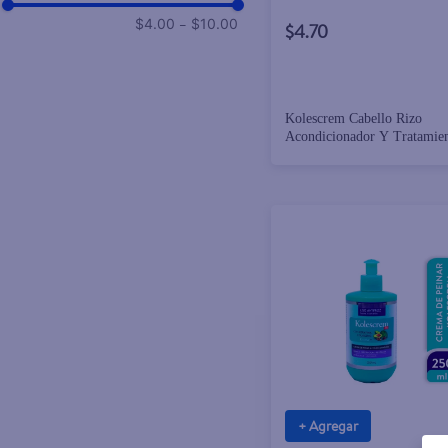
–
$4.00
$10.00
$4.70
Kolescrem Cabello Rizo
Acondicionador Y Tratamien
- 425 g
+ Agregar