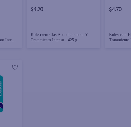
$4.70
$4.70
Kolescrem Clas Acondicionador Y
Kolescrem H
to Intenso
Tratamiento Intenso - 425 g
Tratamiento 