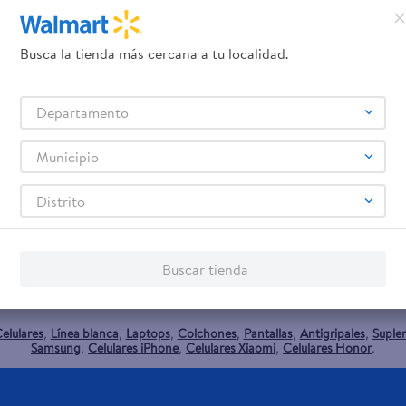
Busca la tienda más cercana a tu localidad.
Liso -
Departamento
Municipio
Distrito
promociones!
Buscar tienda
Términos y Condiciones
los
, así como el envío de noticias 
elulares
Línea blanca
Laptops
Colchones
Pantallas
Antigripales
Suple
,
,
,
,
,
,
Samsung
Celulares iPhone
Celulares Xiaomi
Celulares Honor
,
,
,
.