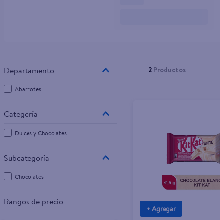
10
.
pampers
2
Productos
Abarrotes
Dulces y Chocolates
Chocolates
Rangos de precio
+ Agregar