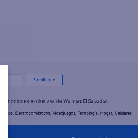
Suscribirme
Walmart El Salvador
y promociones exclusivas de
.
mentos
Electrodomésticos
Videojuegos
Tecnología
Hogar
Celulares
,
,
,
,
,