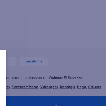
Suscribirme
Walmart El Salvador
y promociones exclusivas de
.
mentos
Electrodomésticos
Videojuegos
Tecnología
Hogar
Celulares
,
,
,
,
,