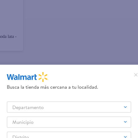
oda lata -
promociones!
Busca la tienda más cercana a tu localidad.
Términos y Condiciones
los
, así como el envío de noticias 
Departamento
elulares
Línea blanca
Laptops
Colchones
Pantallas
Antigripales
Suple
,
,
,
,
,
,
Samsung
Celulares iPhone
Celulares Xiaomi
Celulares Honor
,
,
,
.
Municipio
Distrito