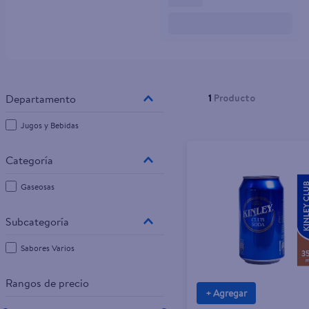
10
.
tv
1
Producto
Jugos y Bebidas
Gaseosas
Sabores Varios
Rangos de precio
+ Agregar