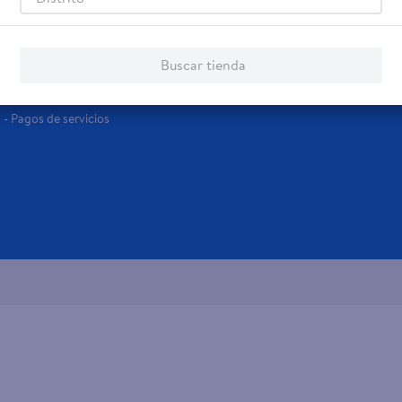
Servicios
Financiamiento
Tarjeta de regalo
Tarjeta de Crédito
Buscar tienda
Otros servicios:
- Remesas
- Pagos de servicios