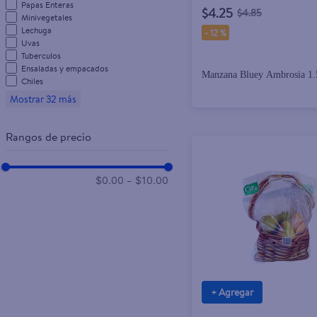
Papas Enteras
$4.25
$4.85
Minivegetales
Lechuga
-
12 %
Uvas
Tuberculos
Ensaladas y empacados
Manzana Bluey Ambrosia 1.
Chiles
Mostrar 32 más
Rangos de precio
–
$0.00
$10.00
+ Agregar