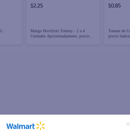
$2.25
$0.85
 G
Mango Hortifruti Tommy - 2 a 4
Tomate de Co
Unidades Aproximadamente, precio
precio Indic
Indicado Por Libra (454 g)