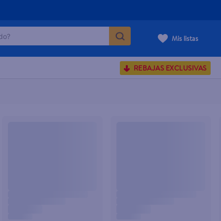
o?
Mis listas
S BUSCADOS
REBAJAS EXCLUSIVAS
corporal
carilla