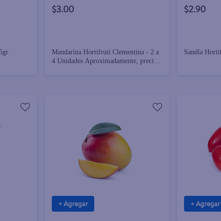
$3.00
$2.90
5gr
Mandarina Hortifruti Clementina - 2 a
4 Unidades Aproximadamente, precio
Indicado Por Libra (454 g)
+ Agregar
+ Agregar