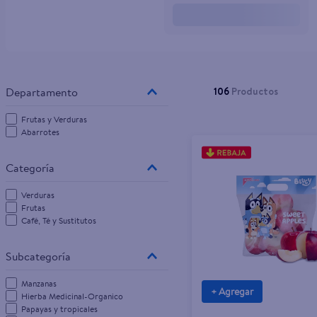
10
.
tv
106
Productos
Frutas y Verduras
Abarrotes
Verduras
Frutas
Café, Té y Sustitutos
Manzanas
+ Agregar
Hierba Medicinal-Organico
Papayas y tropicales