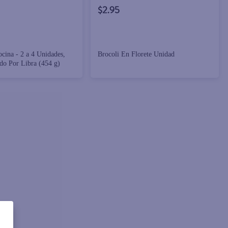
$2.95
cina - 2 a 4 Unidades,
Brocoli En Florete Unidad
ado Por Libra (454 g)