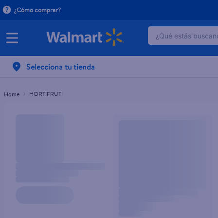
¿Cómo comprar?
¿Qué estás buscand
TÉRMINOS MÁ
Selecciona tu tienda
1
.
dove serum 
2
.
dove uv
HORTIFRUTI
3
.
celulares
4
.
huggies
5
.
pantene mas
6
.
hellmanns
7
.
refrigerador
8
.
ventilador
9
.
pampers