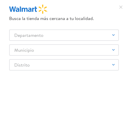
Busca la tienda más cercana a tu localidad.
Departamento
$30.00
$11.00
Municipio
Distrito
Gavetero plástico Uchosa 4
Caja Organizador Home
niveles colores surtidos
Pro Smart Box - 60 Litros