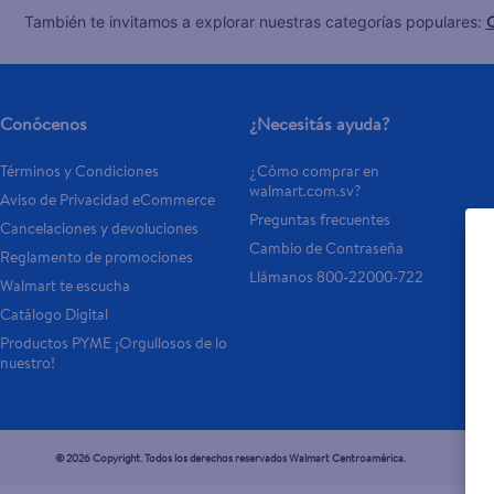
C
También te invitamos a explorar nuestras categorías populares:
Conócenos
¿Necesitás ayuda?
Términos y Condiciones
¿Cómo comprar en 
walmart.com.sv?
Aviso de Privacidad eCommerce 
Preguntas frecuentes
Cancelaciones y devoluciones
Cambio de Contraseña
Reglamento de promociones
Llámanos 800-22000-722
Walmart te escucha
Catálogo Digital
Productos PYME ¡Orgullosos de lo 
nuestro!
© 2026 Copyright. Todos los derechos reservados Walmart Centroamérica.