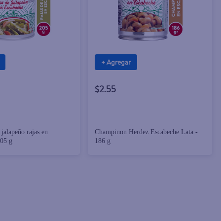
+ Agregar
$2.55
jalapeño rajas en
Champinon Herdez Escabeche Lata -
205 g
186 g