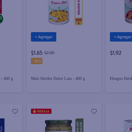
+ Agregar
+ Agregar
$1.65
$1.92
$2.00
-
18 %
 - 400 g
Maíz Herdez Dulce Lata - 400 g
Hongos Herde