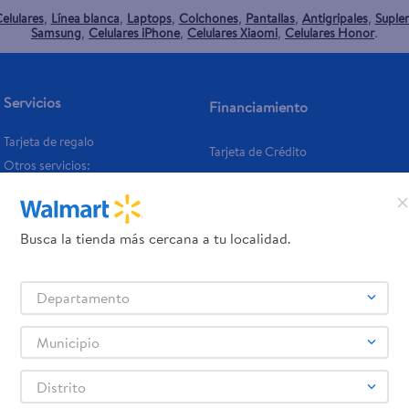
elulares
Línea blanca
Laptops
Colchones
Pantallas
Antigripales
Suple
,
,
,
,
,
,
Samsung
Celulares iPhone
Celulares Xiaomi
Celulares Honor
,
,
,
.
Servicios
Financiamiento
Tarjeta de regalo
Tarjeta de Crédito
Otros servicios:
- Remesas
- Pagos de servicios
Busca la tienda más cercana a tu localidad.
Departamento
Municipio
Distrito