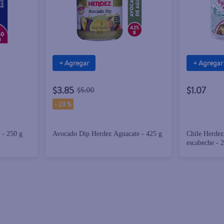
+ Agregar
+ Agregar
$3.85
$1.07
$5.00
-
23 %
e - 250 g
Avocado Dip Herdez Aguacate - 425 g
Chile Herdez 
escabeche - 