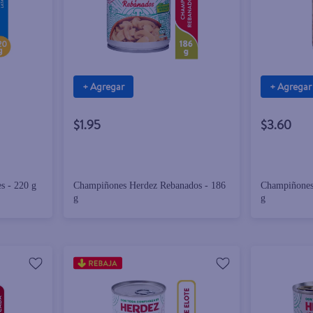
+ Agregar
+ Agregar
$1.95
$3.60
s - 220 g
Champiñones Herdez Rebanados - 186
Champiñones
g
g