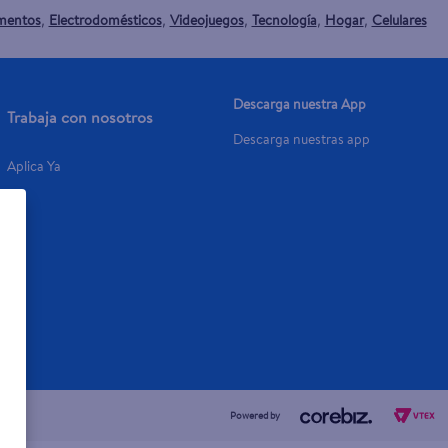
mentos
Electrodomésticos
Videojuegos
Tecnología
Hogar
Celulares
,
,
,
,
,
Descarga nuestra App
Trabaja con nosotros
Descarga nuestras app
Aplica Ya
Powered by