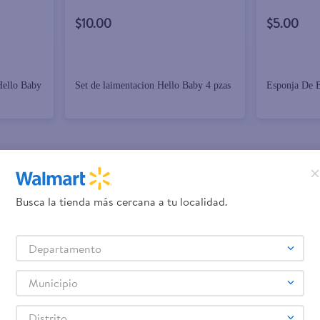
$10.00
$5.00
Hello Baby
Set de laimentacion Hello Baby 4 pzas
Esponja De 
promociones!
Busca la tienda más cercana a tu localidad.
Términos y Condiciones
los
, así como el envío de noticias 
Departamento
elulares
Línea blanca
Laptops
Colchones
Pantallas
Antigripales
Suple
,
,
,
,
,
,
Samsung
Celulares iPhone
Celulares Xiaomi
Celulares Honor
,
,
,
.
Municipio
Distrito