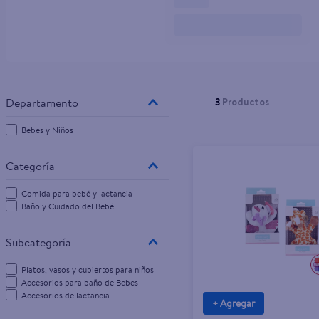
10
.
tv
3
Productos
Bebes y Niños
Comida para bebé y lactancia
Baño y Cuidado del Bebé
Platos, vasos y cubiertos para niños
Accesorios para baño de Bebes
Accesorios de lactancia
+ Agregar