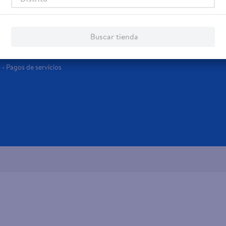
Servicios
Financiamiento
Tarjeta de regalo
Tarjeta de Crédito
Buscar tienda
Otros servicios:
- Remesas
- Pagos de servicios