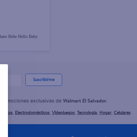
Bano Bebe Hello Baby
Suscribirme
Walmart El Salvador
y promociones exclusivas de
.
mentos
Electrodomésticos
Videojuegos
Tecnología
Hogar
Celulares
,
,
,
,
,