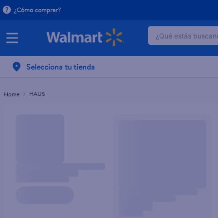
¿Cómo comprar?
¿Qué estás buscand
TÉRMINOS MÁ
1
.
dove serum 
Selecciona tu tienda
2
.
dove uv
HAUS
3
.
celulares
4
.
huggies
5
.
pantene mas
6
.
hellmanns
7
.
refrigerador
8
.
ventilador
9
.
pampers
10
.
tv