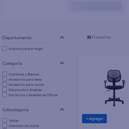
32
Productos
Artículos para el hogar
Colchones y Blancos
Accesorios para mesa
Accesorios para cocina
Decoración y Muebles
Escritorios y Muebles de Oficina
+ Agregar
Toallas
Utensilios de cocina