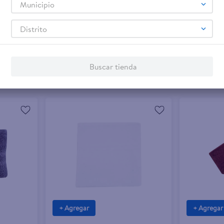
Municipio
$3.75
$6.75
Distrito
crema
Toalla De Bano Blanco Haus
Toalla De Pl
Buscar tienda
+ Agregar
+ Agregar