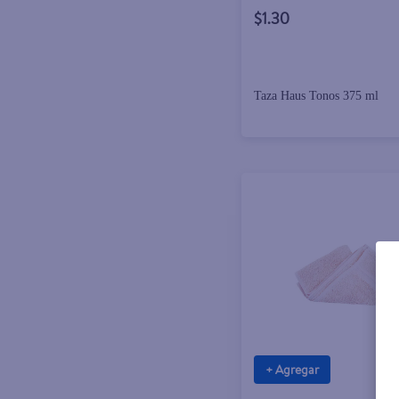
$1.30
Taza Haus Tonos 375 ml
+ Agregar