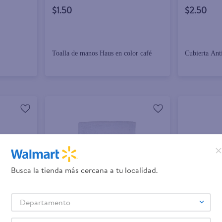
$1.50
$2.50
Toalla de manos Haus en color café
Cubierta Ant
Busca la tienda más cercana a tu localidad.
Departamento
+ Agregar
+ Agregar