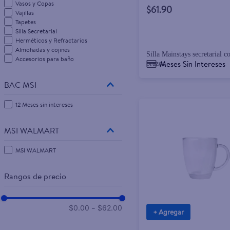
Vasos y Copas
$61.90
Vajillas
Tapetes
Silla Secretarial
Herméticos y Refractarios
Almohadas y cojines
Silla Mainstays secretarial c
Accesorios para baño
Meses Sin Intereses
brazos
BAC MSI
12 Meses sin intereses
MSI WALMART
MSI WALMART
Rangos de precio
–
$0.00
$62.00
+ Agregar