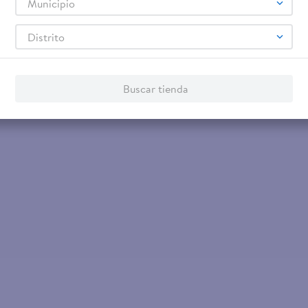
Municipio
Distrito
 Grand
Buscar tienda
44 lbs