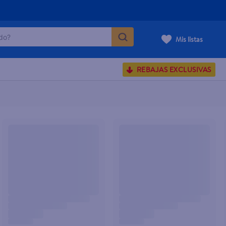
o?
Mis listas
S BUSCADOS
REBAJAS EXCLUSIVAS
corporal
carilla