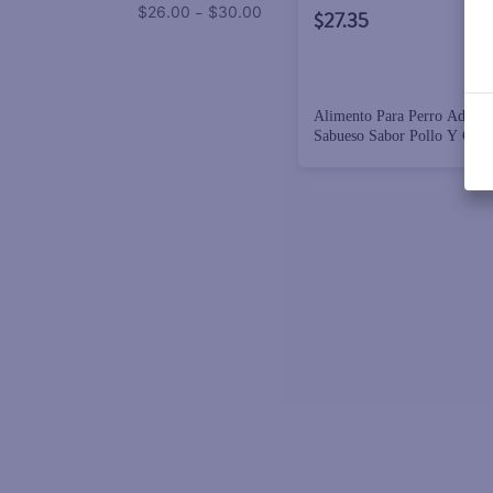
–
$26.00
$30.00
$27.35
Alimento Para Perro Adulto
Sabueso Sabor Pollo Y Cereales, 10
Meses En Adelante - 20kg / 