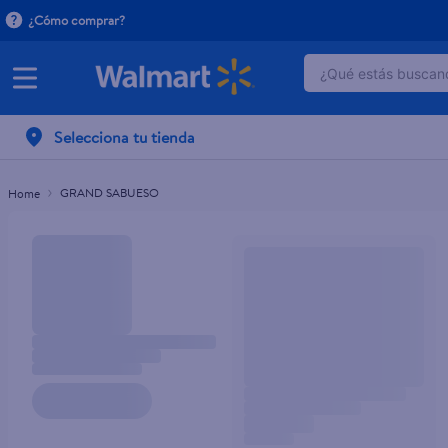
¿Cómo comprar?
¿Qué estás buscand
TÉRMINOS MÁ
Selecciona tu tienda
1
.
dove serum 
2
.
dove uv
GRAND SABUESO
3
.
celulares
4
.
huggies
5
.
pantene mas
6
.
hellmanns
7
.
refrigerador
8
.
ventilador
9
.
pampers