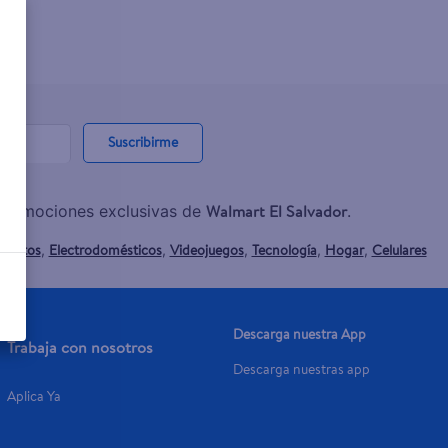
Suscribirme
Walmart El Salvador
y promociones exclusivas de
.
mentos
Electrodomésticos
Videojuegos
Tecnología
Hogar
Celulares
,
,
,
,
,
Descarga nuestra App
Trabaja con nosotros
Descarga nuestras app
Aplica Ya