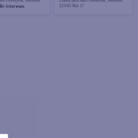
auto Goodyear, medidas:
Llanta para auto Goodyear, medidas:
in Intereses
6
225/65 Rin 17