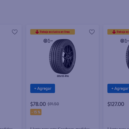
Rebaja exclusiva en línea
Rebaja exc
+ Agregar
+ Agregar
$78.00
$127.00
$91.50
-
15 %