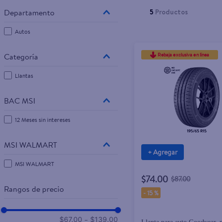
5
Productos
Autos
Rebaja exclusiva en línea
Llantas
BAC MSI
12 Meses sin intereses
MSI WALMART
+ Agregar
MSI WALMART
$74.00
$87.00
Rangos de precio
-
15 %
–
$67.00
$139.00