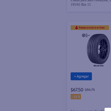
Llanta para auto Goodyear, 
195/65 Rin 15
Rebaja exclusiva en línea
+ Agregar
$67.50
$86.75
-
22 %