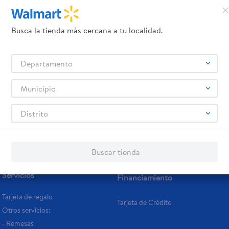
medidas:
Busca la tienda más cercana a tu localidad.
Departamento
promociones!
Municipio
Términos y Condiciones
los
, así como el envío de noticias 
Distrito
elulares
Línea blanca
Laptops
Colchones
Pantallas
Antigripales
Suple
,
,
,
,
,
,
Samsung
Celulares iPhone
Celulares Xiaomi
Celulares Honor
,
,
,
.
Buscar tienda
Servicios
Financiamiento
Tarjeta de regalo
Tarjeta de Crédito
Otros servicios:
- Remesas