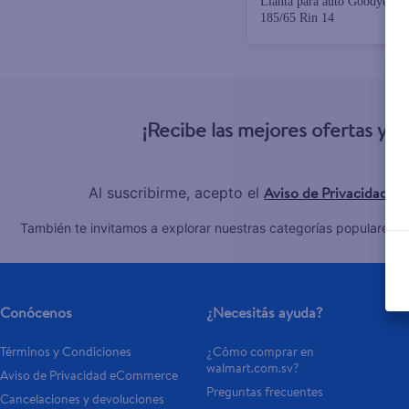
Llanta para auto Goodyear, 
185/65 Rin 14
¡Recibe las mejores ofertas y 
Aviso de Privacidad
Al suscribirme, acepto el
y 
C
También te invitamos a explorar nuestras categorías populares:
Conócenos
¿Necesitás ayuda?
Términos y Condiciones
¿Cómo comprar en 
walmart.com.sv?
Aviso de Privacidad eCommerce 
Preguntas frecuentes
Cancelaciones y devoluciones