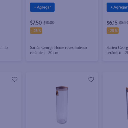
+ Agregar
+ Agregar
$7.50
$6.15
$10.00
$8.2
-
25 %
-
25 %
minio
Sartén George Home revestimiento
Sartén Georg
cerámico - 30 cm
cerámico - 2