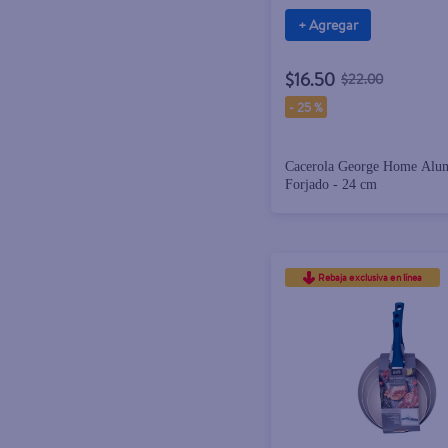
+ Agregar
$16.50
$22.00
-
25 %
Cacerola George Home Alu
Forjado - 24 cm
Rebaja exclusiva en línea