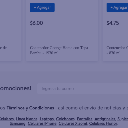
+ Agregar
+ Agregar
$6.00
$4.75
e de
Contenedor George Home con Tapa
Contenedor 
Bambu - 1930 ml
- 830 ml
promociones!
Términos y Condiciones
los
, así como el envío de noticias 
elulares
Línea blanca
Laptops
Colchones
Pantallas
Antigripales
Suple
,
,
,
,
,
,
Samsung
Celulares iPhone
Celulares Xiaomi
Celulares Honor
,
,
,
.