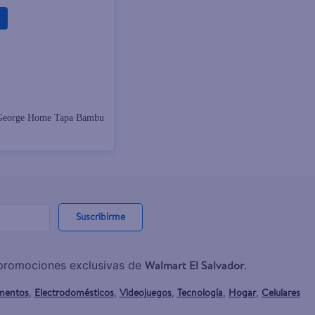
George Home Tapa Bambu
Suscribirme
Walmart El Salvador
y promociones exclusivas de
.
mentos
Electrodomésticos
Videojuegos
Tecnología
Hogar
Celulares
,
,
,
,
,