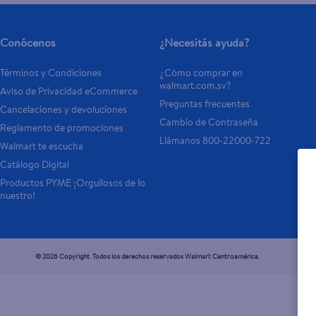
Conócenos
¿Necesitás ayuda?
Términos y Condiciones
¿Cómo comprar en 
walmart.com.sv?
Aviso de Privacidad eCommerce 
Preguntas frecuentes
Cancelaciones y devoluciones
Cambio de Contraseña
Reglamento de promociones
Llámanos 800-22000-722
Walmart te escucha
Catálogo Digital
Productos PYME ¡Orgullosos de lo 
nuestro!
© 2026 Copyright. Todos los derechos reservados Walmart Centroamérica.