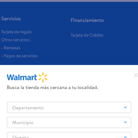
Servicios
Financiamiento
Tarjeta de regalo
Tarjeta de Crédito
Otros servicios:
- Remesas
- Pagos de servicios
Busca la tienda más cercana a tu localidad.
Departamento
Municipio
Distrito