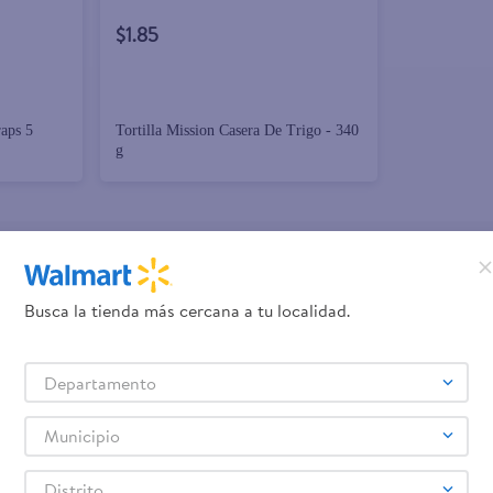
$1.85
raps 5
Tortilla Mission Casera De Trigo - 340
g
promociones!
Busca la tienda más cercana a tu localidad.
Términos y Condiciones
los
, así como el envío de noticias 
Departamento
elulares
Línea blanca
Laptops
Colchones
Pantallas
Antigripales
Suple
,
,
,
,
,
,
Samsung
Celulares iPhone
Celulares Xiaomi
Celulares Honor
,
,
,
.
Municipio
Distrito