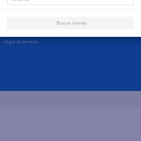
Servicios
Financiamiento
Tarjeta de regalo
Tarjeta de Crédito
Buscar tienda
Otros servicios:
- Remesas
- Pagos de servicios