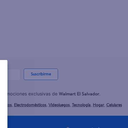
Suscribirme
Walmart El Salvador
y promociones exclusivas de
.
mentos
Electrodomésticos
Videojuegos
Tecnología
Hogar
Celulares
,
,
,
,
,