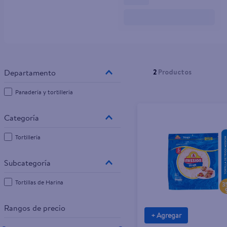
10
.
tv
2
Productos
Panadería y tortillería
Tortillería
Tortillas de Harina
Rangos de precio
+ Agregar