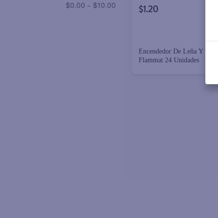
–
$0.00
$10.00
$1.20
Encendedor De Leña Y Car
Flammat 24 Unidades