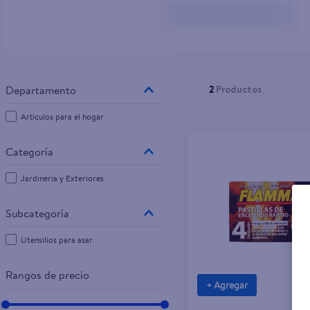
10
.
pampers
2
Productos
Artículos para el hogar
Jardinería y Exteriores
Utensilios para asar
Rangos de precio
+ Agregar