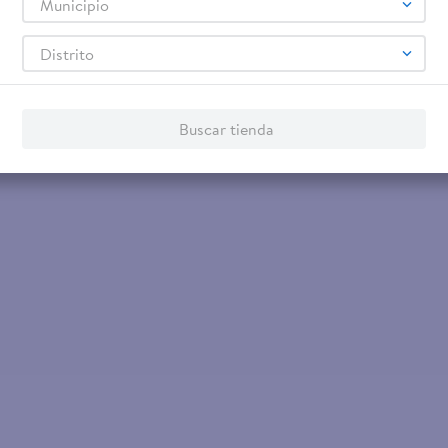
Municipio
$0.70
Distrito
bon
Encendedor De Lena Y Carbon
Flammat 48U
Buscar tienda