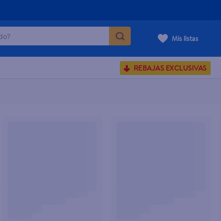
o?
Mis listas
S BUSCADOS
REBAJAS EXCLUSIVAS
corporal
carilla