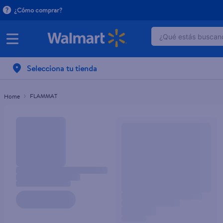
¿Cómo comprar?
¿Qué estás buscand
TÉRMINOS MÁ
Selecciona tu tienda
1
.
dove serum 
2
.
dove uv
FLAMMAT
3
.
celulares
4
.
pantene mas
5
.
hellmanns
6
.
huggies
7
.
refrigerador
8
.
ventilador
9
.
herbal rosa