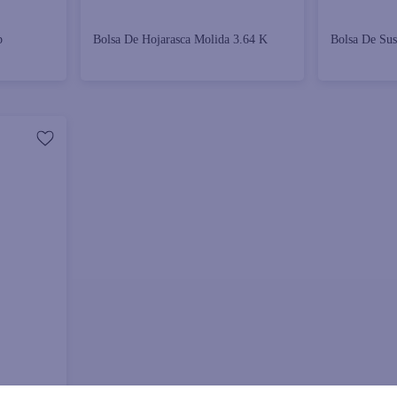
b
Bolsa De Hojarasca Molida 3.64 K
Bolsa De Sus