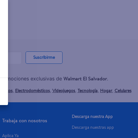
Suscribirme
Walmart El Salvador
y promociones exclusivas de
.
mentos
Electrodomésticos
Videojuegos
Tecnología
Hogar
Celulares
,
,
,
,
,
Descarga nuestra App
Trabaja con nosotros
Descarga nuestras app
Aplica Ya