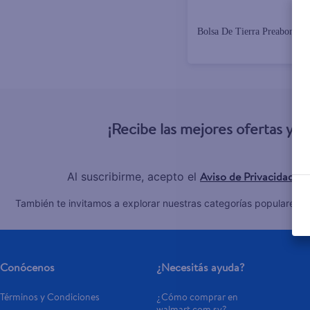
Bolsa De Tierra Preabonada
¡Recibe las mejores ofertas y 
Aviso de Privacidad
Al suscribirme, acepto el
y 
C
También te invitamos a explorar nuestras categorías populares:
Conócenos
¿Necesitás ayuda?
Términos y Condiciones
¿Cómo comprar en 
walmart.com.sv?