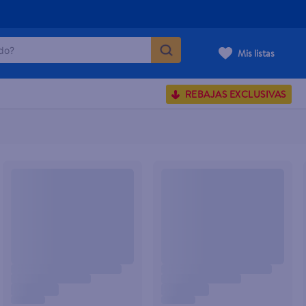
o?
Mis listas
S BUSCADOS
REBAJAS EXCLUSIVAS
corporal
carilla