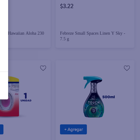
$3.22
Mist Hawaiian Aloha 230
Febreze Small Spaces Linen Y Sky -
7.5 g
+ Agregar