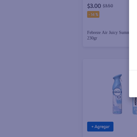
$3.00
$3.50
-
14 %
Febreze Air Juicy Summer 
230gr
+ Agregar