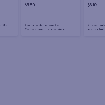
$3.50
$3.10
 230 g
Aromatizante Febreze Air
Aromatizante
Mediterranean Lavender Aroma
aroma a fruto
Relajante A Lavanda 250ml