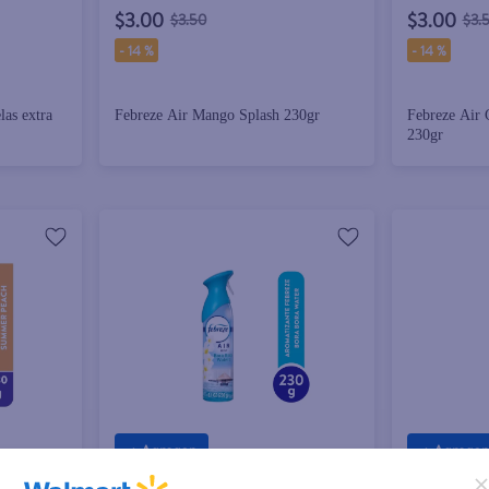
$3.00
$3.00
$3.50
$3.
-
14 %
-
14 %
las extra
Febreze Air Mango Splash 230gr
Febreze Air 
230gr
+ Agregar
+ Agregar