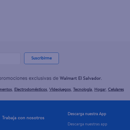
Suscribirme
Walmart El Salvador
y promociones exclusivas de
.
mentos
Electrodomésticos
Videojuegos
Tecnología
Hogar
Celulares
,
,
,
,
,
Descarga nuestra App
Trabaja con nosotros
Descarga nuestras app