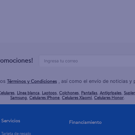
promociones!
Términos y Condiciones
los
, así como el envío de noticias 
elulares
Línea blanca
Laptops
Colchones
Pantallas
Antigripales
Suple
,
,
,
,
,
,
Samsung
Celulares iPhone
Celulares Xiaomi
Celulares Honor
,
,
,
.
Servicios
Financiamiento
Tarjeta de regalo