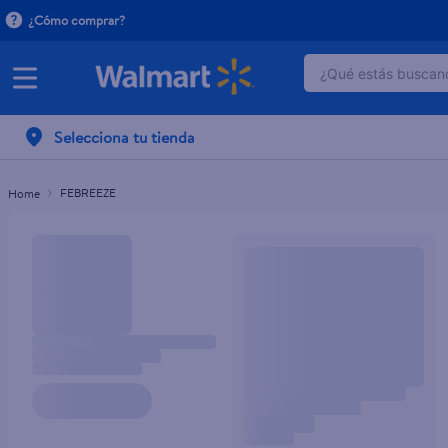
¿Cómo comprar?
¿Qué estás buscand
TÉRMINOS MÁ
Selecciona tu tienda
1
.
dove serum 
2
.
dove uv
FEBREEZE
3
.
pantene mas
4
.
celulares
5
.
huggies
6
.
hellmanns
7
.
refrigerador
8
.
ventilador
9
.
herbal rosa