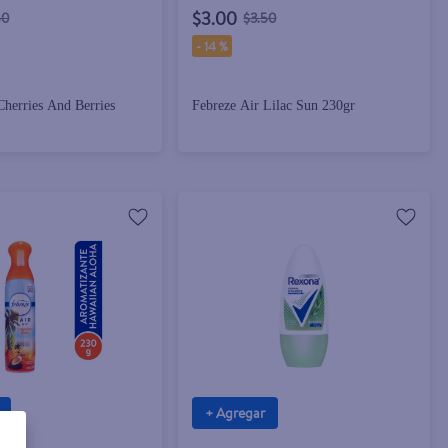
$3.00
50
$3.50
-
14 %
Cherries And Berries
Febreze Air Lilac Sun 230gr
+ Agregar