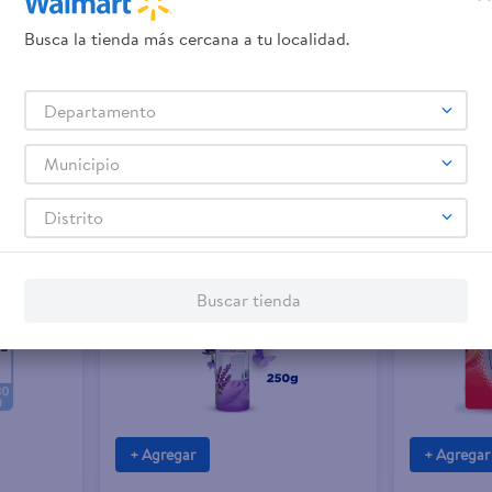
$3.45
$3.50
Busca la tienda más cercana a tu localidad.
Departamento
Peach
Febreze Air Mist Bora Bora Wat 230 g
Febreze Air 
g
Municipio
Distrito
Buscar tienda
+ Agregar
+ Agregar