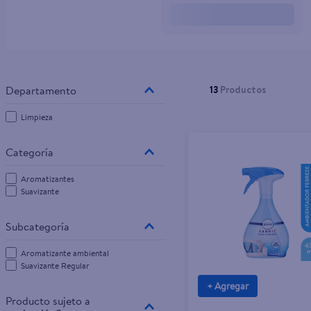
10
.
pampers
13
Productos
Limpieza
Aromatizantes
Suavizante
Aromatizante ambiental
Suavizante Regular
+ Agregar
Producto sujeto a