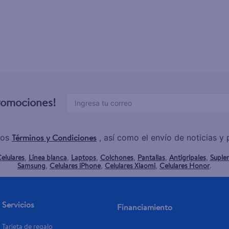
promociones!
Términos y Condiciones
los
, así como el envío de noticias 
elulares
Línea blanca
Laptops
Colchones
Pantallas
Antigripales
Suple
,
,
,
,
,
,
Samsung
Celulares iPhone
Celulares Xiaomi
Celulares Honor
,
,
,
.
Servicios
Financiamiento
Tarjeta de regalo