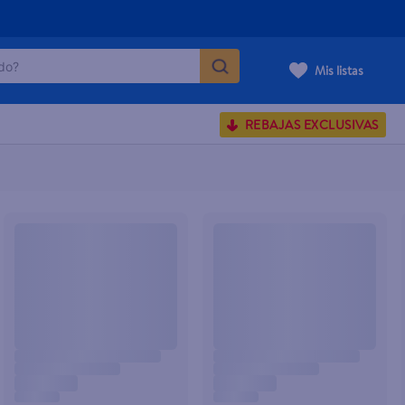
o?
Mis listas
S BUSCADOS
REBAJAS EXCLUSIVAS
corporal
carilla