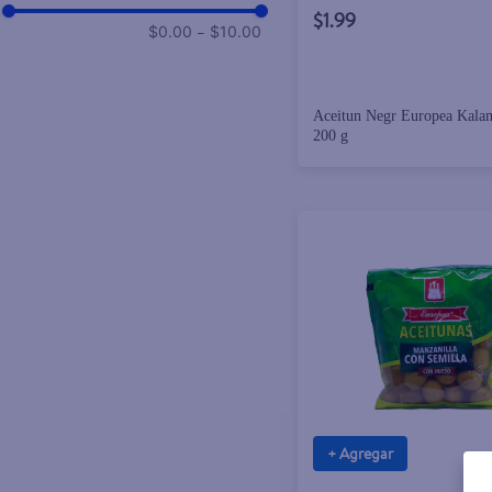
$1.99
–
$0.00
$10.00
Aceitun Negr Europea Kala
200 g
+ Agregar