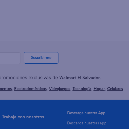
Suscribirme
Walmart El Salvador
y promociones exclusivas de
.
mentos
Electrodomésticos
Videojuegos
Tecnología
Hogar
Celulares
,
,
,
,
,
Descarga nuestra App
Trabaja con nosotros
Descarga nuestras app