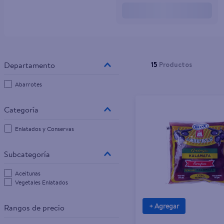
10
.
tv
15
Productos
Abarrotes
Enlatados y Conservas
Aceitunas
Vegetales Enlatados
+ Agregar
Rangos de precio