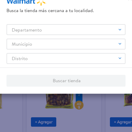
$6.55
$1.23
Busca la tienda más cercana a tu localidad.
Departamento
Con Hueso
Aceitunas Europea Manzanilla Rellenas
Aceitunas E
en Bolsa 450 g
Semilla - 10
Municipio
Distrito
Buscar tienda
+ Agregar
+ Agregar