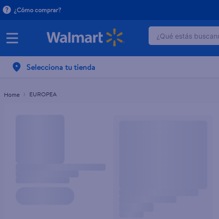
¿Cómo comprar?
¿Qué estás buscand
TÉRMINOS MÁ
Selecciona tu tienda
1
.
dove serum 
2
.
dove uv
EUROPEA
3
.
celulares
4
.
huggies
5
.
pantene mas
6
.
hellmanns
7
.
refrigerador
8
.
ventilador
9
.
pampers