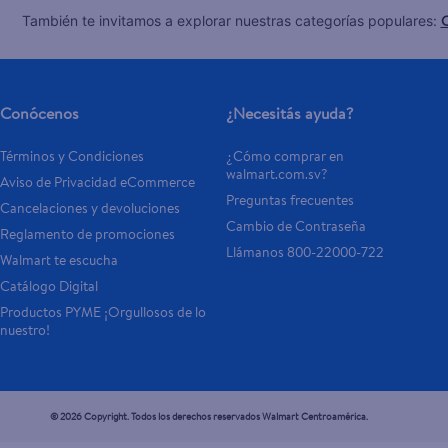
C
También te invitamos a explorar nuestras categorías populares:
Conócenos
¿Necesitás ayuda?
Términos y Condiciones
¿Cómo comprar en 
walmart.com.sv?
Aviso de Privacidad eCommerce 
Preguntas frecuentes
Cancelaciones y devoluciones
Cambio de Contraseña
Reglamento de promociones
Llámanos 800-22000-722
Walmart te escucha
Catálogo Digital
Productos PYME ¡Orgullosos de lo 
nuestro!
© 2026 Copyright. Todos los derechos reservados Walmart Centroamérica.