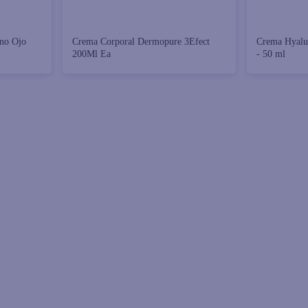
rno Ojo
Crema Corporal Dermopure 3Efect
Crema Hyalur
200Ml Ea
- 50 ml