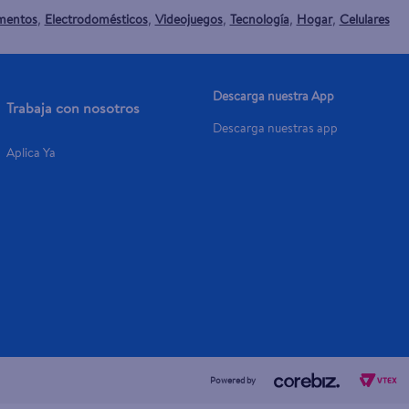
mentos
Electrodomésticos
Videojuegos
Tecnología
Hogar
Celulares
,
,
,
,
,
Descarga nuestra App
Trabaja con nosotros
Descarga nuestras app
Aplica Ya
Powered by