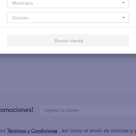
Municipio
Distrito
Buscar tienda
promociones!
Términos y Condiciones
los
, así como el envío de noticias 