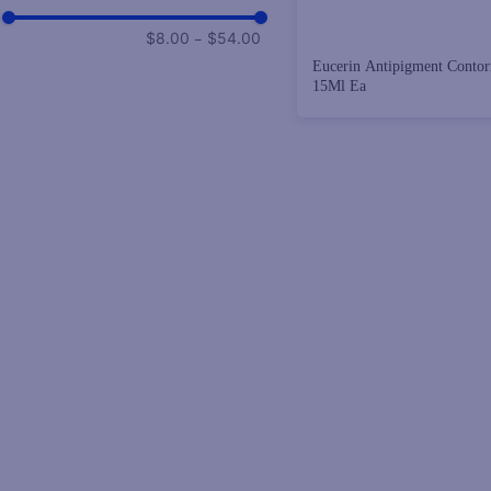
exposición solar
Aplicar diariamente sobre la piel
–
$8.00
$54.00
limpia y seca.
Eucerin Antipigment Conto
15Ml Ea