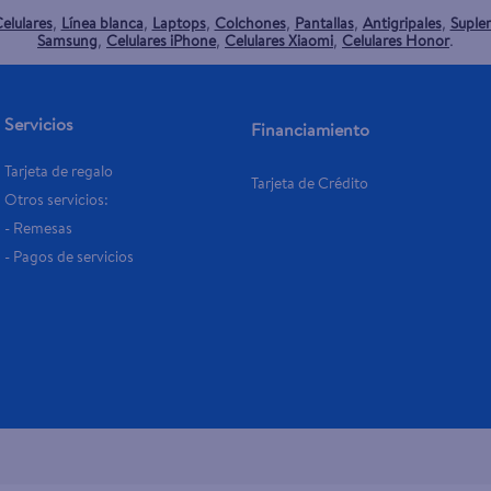
elulares
Línea blanca
Laptops
Colchones
Pantallas
Antigripales
Suple
,
,
,
,
,
,
Samsung
Celulares iPhone
Celulares Xiaomi
Celulares Honor
,
,
,
.
Servicios
Financiamiento
Tarjeta de regalo
Tarjeta de Crédito
Otros servicios:
- Remesas
- Pagos de servicios