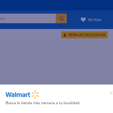
o?
Mis listas
S BUSCADOS
REBAJAS EXCLUSIVAS
corporal
carilla
Busca la tienda más cercana a tu localidad.