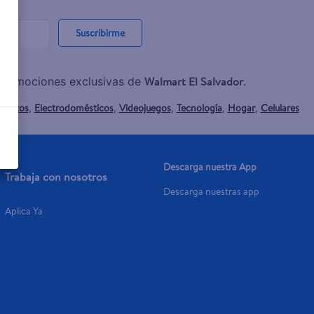
Suscribirme
Walmart El Salvador
y promociones exclusivas de
.
mentos
Electrodomésticos
Videojuegos
Tecnología
Hogar
Celulares
,
,
,
,
,
Descarga nuestra App
Trabaja con nosotros
Descarga nuestras app
Aplica Ya