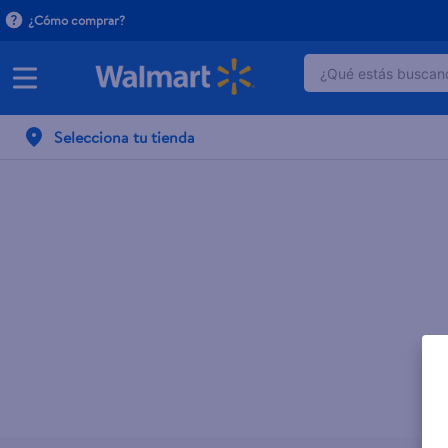
¿Cómo comprar?
¿Qué estás buscand
TÉRMINOS MÁ
Selecciona tu tienda
1
.
dove serum 
2
.
dove uv
3
.
pantene mas
4
.
celulares
5
.
huggies
6
.
hellmanns
7
.
refrigerador
8
.
ventilador
9
.
herbal rosa