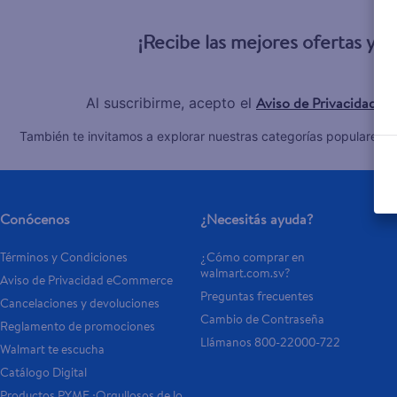
10
.
pampers
¡Recibe las mejores ofertas y 
Aviso de Privacidad
Al suscribirme, acepto el
y 
C
También te invitamos a explorar nuestras categorías populares:
Conócenos
¿Necesitás ayuda?
Términos y Condiciones
¿Cómo comprar en 
walmart.com.sv?
Aviso de Privacidad eCommerce 
Preguntas frecuentes
Cancelaciones y devoluciones
Cambio de Contraseña
Reglamento de promociones
Llámanos 800-22000-722
Walmart te escucha
Catálogo Digital
Productos PYME ¡Orgullosos de lo 