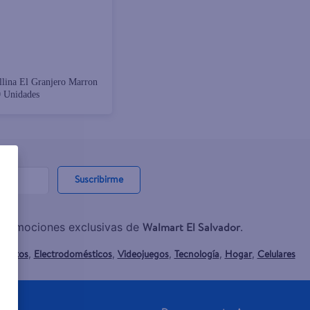
lina El Granjero Marron
 Unidades
Suscribirme
Walmart El Salvador
y promociones exclusivas de
.
mentos
Electrodomésticos
Videojuegos
Tecnología
Hogar
Celulares
,
,
,
,
,