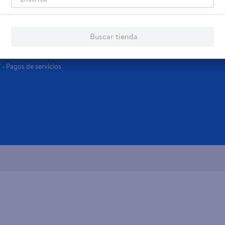
Servicios
Financiamiento
Tarjeta de regalo
Tarjeta de Crédito
Buscar tienda
Otros servicios:
- Remesas
- Pagos de servicios