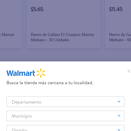
$5.65
$11.45
o Marron
Huevo de Gallina El Granjero Marron
Huevo de Gal
Mediano - 30 Unidades
Mediano - 60
promociones!
Busca la tienda más cercana a tu localidad.
Términos y Condiciones
los
, así como el envío de noticias 
Departamento
elulares
Línea blanca
Laptops
Colchones
Pantallas
Antigripales
Suple
,
,
,
,
,
,
Samsung
Celulares iPhone
Celulares Xiaomi
Celulares Honor
,
,
,
.
Municipio
Distrito