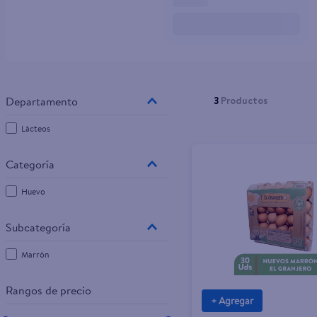
10
.
tv
3
Productos
Lácteos
Huevo
Marrón
Rangos de precio
+ Agregar